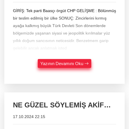
GİRİŞ: Tek parti Baasçı örgüt CHP GELİŞME : Bölünmüş
bir teslim edilmiş bir ülke SONUÇ: Zincirlerini kırmış
ayağa kalkmış büyük Türk Devleti Son dönemlerde
bölgemizde yaşanan siyasi ve jeopolitik kırılmalar yüz
yıllık doğum sancısının neticesidir. Benzetmem garip
gelebilir ancak anlatmak isted
Yazının Devamını Oku
NE GÜZEL SÖYLEMİŞ AKİF…
17.10.2024 22:15