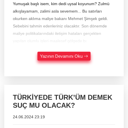
Yumuşak başlı isem, kim dedi uysal koyunum? Zulmü
alkışlayamam, zalimi asla sevemem... Bu satırları
okurken aklıma maliye bakanı Mehmet Şimşek geldi.
Sebebini tahmin edenleriniz olacaktır. Son dönemde
maliye politikalarındaki iletişim hataları gerçekten
yapılan olumlu işleri maalesef gölgede bı
Yazının Devamını Oku
TÜRKİYEDE TÜRK’ÜM DEMEK
SUÇ MU OLACAK?
24.06.2024 23:19