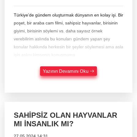
Türkiye’de gündem oluşturmak dünyanın en kolay işi. Bir
poşet, bir araba cam filmi, sahipsiz hayvanlar, birisinin
giyimi, birisinin söylemi vs. daha sayısız örnek
verebilirim aslında bu konuları gündem yapan şey
konular hakkında herkesin bir şeyler söylemesi ama asla
işin aslını kimsenin konuşmama
Yazının Devamını Oku
SAHİPSİZ OLAN HAYVANLAR
MI İNSANLIK MI?
27.05.2024 14:31