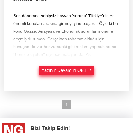
Son dönemde sahipsiz hayvan ‘sorunu’ Türkiye’nin en
önemli konuları arasına girmeyi yine başardı. Öyle ki bu
konu Gazze, Anayasa ve Ekonomik sorunların önüne
geçmiş durumda. Gerçekten rahatsız olduğu için
konuşan da var her zamanki gibi reklam yapmak adına
‘’beni de uyutun’’ diye saçmalayan da. As
Yazının Devamını Oku
1
Bizi Takip Edin!