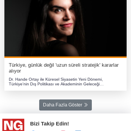
Türkiye, günlük değil 'uzun süreli stratejik' kararlar
alıyor
Dr. Hande Ortay ile Küresel Siyasetin Yeni Dönemi, Türkiye’nin Dış Politikası ve Akademinin Geleceği ÜzerineDerinlikli Bir Söyleşi... 1. Akademik Yolculuğunuz ve İlham Kaynaklarınız 1. Bu alana yönelmenizde hangi unsurlar etkili oldu? Bu alana yönelişim aslında bireysel merakımla toplumsal gözlemimin kesişim noktasında başladı. Küçük yaşlardan itibaren ülkelerin neden çatıştığını, neden anlaşabildiğini, hangi koşullarda işbirliğine girdiklerini merak eden biriydim. Zamanla bu merak daha analitik bir çerçeveye oturdu. Ülkelerin sadece ekonomik ya da siyasi değil, tarihsel hafızaları, kimlikleri, güvenlik algıları ve iç dinamikleri tarafından yönlendirildiklerini görmek beni çok etkiledi. Dolayısıyla bu alanda akademik bir yolculuğa çıkmak benim için doğal bir süreçti; dünyayı anlamanın en güçlü yollarından biri olarak uluslararası ilişkileri seçtim. 2. Akademik çalışmalarınızın çıkış noktasını nasıl tanımlarsınız? Çalışmalarımın temel ekseni “devlet davranışını açıklamak.” Bir devlet neden böyle davranır? Bu tercihlerini hangi tehdit algısına, hangi güvenlik kaygısına, hangi tarihsel deneyime göre şekillendirir? Ben bu soruların peşinden gidiyorum. Siyaset bilimi ve uluslararası ilişkiler disiplinlerinin kesiştiği yer tam olarak burada: Davranışsal siyaset ve karar alma süreçleri. Devlet aktörlerinin stratejik hesaplarını anlamak, küresel sistemin görünmeyen yönlerini de aydınlatıyor. 3. Konu seçimlerinizde hangi ölçütleri dikkate alıyorsunuz? Ben üç kritere çok önem veririm: Birincisi, literatürde eksik kalmış bir boşluk olması. İkincisi, çalışmanın gerçek hayata dokunabilmesi. Üçüncüsü, siyasi karar alıcılara, topluma veya akademiye somut bir katkı sunması. Akademik üretimin, yalnızca akademik çevrelerde dolaşan bir bilgi olmaktan çıkıp daha geniş bir etki alanına sahip olmasını çok önemsiyorum. 4. Sizi akademik anlamda en çok etkileyen teorisyen kimdir? Realizmin kurucularından Hans Morgenthau, özellikle güç ve çıkar kavramlarını ele alış biçimiyle beni her zaman etkilemiştir. Ancak tek bir teoriye saplanıp kalmamak gerektiğini düşünüyorum. Realizmin gücünü kabul ederken, konstrüktivizmin kimlik ve söylem vurgusunun; liberalizmin ise kurumlar ve işbirliği mekanizmalarına bakışının da önemini görüyorum. Kısacası, ben farklı teorik yaklaşımları birlikte kullanmayı tercih eden bir araştırmacıyım. 2. Uzmanlık Alanlarınız ve Devam Eden Çalışmalar 5. Şu sıralar üzerinde çalıştığınız projeler neler? Son yıllarda özellikle orta ölçekli devletlerin küresel güç rekabeti içerisindeki konumlarını detaylı şekilde inceliyorum. Bu aktörler ne tamamen bağımlı ne de bağımsız; tam bu ikisi arasında bir hareket alanları var. Ayrıca Türkiye’nin dış politikasındaki davranış değişimlerini analiz eden, söylem-temelli ve karşılaştırmalı bir proje yürütüyorum. Burada özellikle liderlik tarzları, güvenlik algıları ve bölgesel konjonktürün etkisini incelemek benim için çok önemli. 6. Uluslararası ilişkilerde yanlış anlaşıldığını düşündüğünüz bir kavram var mı? “Dış politika tamamen siyasi tercihtir” şeklindeki anlayış oldukça yanıltıcı. Bir devletin dış politikasını belirleyen onlarca faktör vardır: askeri kapasite, ekonomik kırılganlık, toplumun beklentileri, jeopolitik riskler ve bölgesel dinamikler… Dış politika çoğu zaman konjonktürün zorladığı bir zorunluluk hâline gelir. Ben bu gerçeğin daha çok anlaşılmasını önemsiyorum. 7. Teorik olarak hangi yaklaşım sizi daha çok besliyor? Realizmin güç dengesi analizini oldukça açıklayıcı buluyorum fakat günümüz dünyasında bunun tek başına yeterli olmadığını düşünüyorum. Konstrüktivizm, özellikle algılar ve kimlik üzerinden yaptığı vurgu ile birçok çatışmayı anlamayı kolaylaştırıyor. Liberalizmin kurumsal işbirliği önerileri ise küresel sorunların çözümünde vazgeçilmez. Bu nedenle ben çoğu zaman “hibrit bir teorik yaklaşım” kullanıyorum. 8. Çalışmalarınız Türkiye’nin dış politikasını anlamamıza nasıl yardımcı oluyor? Ben özellikle karar alma süreçlerindeki psikolojik, tarihsel ve jeopolitik boyutları analiz ediyorum. Bu, Türkiye’nin dış politikadaki adımlarının sadece “güncel bir hamle” değil; uzun süredir devam eden bir stratejik davranış biçiminin parçası olduğunu gösteriyor. Böylece dış politika daha okunabilir hâle geliyor. 9. Metodolojik yaklaşımınızı nasıl tanımlarsınız? Nitel bir yaklaşım benimsiyorum. Söylem analizi, karşılaştırmalı vaka incelemeleri ve tarihsel süreç analizleri çalışmalarımın merkezinde yer alıyor. Devletlerin niyetlerini anlamak için sadece rakamlara değil; söylemlere, kimliklere ve siyasi reflekslere bakmak gerektiğine inanıyorum. 3. Küresel Gelişmeleri Nasıl Okuyorsunuz? 10. Bugünün uluslararası sistemindeki en büyük kırılganlık nedir? Küresel güç dağılımının tam olarak şekillenmemiş olması. Ne tek kutuplu bir düzen var, ne de çok kutupluluk tam anlamıyla oturmuş durumda. Bu geçiş dönemleri tarihsel olarak en riskli dönemlerdir; çünkü belirsizlik en büyük gerilim kaynağıdır. Bugün yaşadığımız birçok çatışmanın kökeninde de bu belirsizlik yatıyor. 11. ABD–Çin rekabetini nasıl öngörüyorsunuz? Bu rekabet uzun süre daha devam edecek ve sertleşecek ama doğrudan bir askeri çatışmanın çok düşük bir ihtimal olduğunu düşünüyorum. Çünkü iki ülke de maliyetlerin farkında. Rekabet daha çok teknoloji, yapay zekâ, Asya-Pasifik bölgesi ve ekonomik nüfuz alanları üzerinden yürüyecek. Bu “sistemik rekabet”, 21. yüzyılın en önemli belirleyici faktörü. 12. AB’nin genişleme politikalarına nasıl bakıyorsunuz? Avrupa Birliği şu anda iç bütünlüğünü güçlendirme çabası ile jeopolitik zorunluluklar arasında sıkışmış durumda. Genişleme artık bir tercih değil, güvenlik temelli bir ihtiyaç hâline geliyor. Bu nedenle AB’nin eskiye kıyasla daha stratejik bir genişleme politikasına yöneleceğini düşünüyorum. 13. Orta Doğu’daki güç dengeleri nereye gidiyor? Bölgedeki dinamikler devlet merkezli yapıdan çıktı; artık çok aktörlü bir güvenlik ortamı var. Devlet dışı aktörler, vekil güçler ve bölgesel rekabetler iç içe geçmiş durumda. Bu karmaşıklık bazen istikrarsızlık yaratıyor ama aynı zamanda kontrol edilebilir bir düzen arayışını da beraberinde getiriyor. 14. Rusya’nın mevcut küresel yönelimlerini nasıl değerlendiriyorsunuz? Rusya, küresel bir güç olarak kalma iradesine sahip fakat ekonomik kapasitesi bu iddiayı uzun vadede taşımakta zorlanıyor. Bu nedenle daha agresif, daha kısa vadeli ve daha yüksek riskli dış politika tercihleri yaptığını görüyoruz. Rusya’nın bu stratejik yöneliminin küresel politikaya etkisi büyük. 15. Küresel güvenlik mimarisinin yenilenmesi gerektiğini düşünüyor musunuz? Kesinlikle. Bugün karşı karşıya olduğumuz tehditlerin çoğu –siber saldırılar, dezenformasyon, enerji güvenliği, göç baskısı– 20. yüzyılda tasarlanmış güvenlik mimarisinin kapsamının çok dışında. Yeni nesil tehditlere uygun uluslararası mekanizmalara ihtiyaç var. 4. Türkiye’nin Dış Politikası ve Bölgesel Rolü 16. Türkiye’nin çok yönlü dış politikasını nasıl yorumluyorsunuz? Türkiye son yıllarda tek eksenli dış politikayı geride bırakarak çok boyutlu bir dış politika anlayışına yöneldi. Bu, “alternatifsizlikten” ziyade stratejik esneklik yaratma arzusunun bir sonucu. Türkiye’nin coğrafi konumu, tarihsel tecrübesi ve güvenlik kaygıları böyle çok yönlü bir yaklaşımı doğal kılıyor. 17. Türkiye’nin bölgesel rolünün geleceği hakkında ne düşünüyorsunuz? Türkiye, bulunduğu coğrafyada hem askeri hem diplomatik hem de ekonomik açıdan anahtar bir aktör hâline geldi. Bu rolün daha da güçleneceğini düşünüyorum. Ancak bölgesel güç olmak sürekli bir dikkat, denge politikası ve çok boyutlu diplomasi gerektiriyor. 18. Komşu ülkelerle ilişkilerdeki en önemli fırsat ve riskler neler? Fırsatlar: Enerji koridorları, ticaret potansiyeli, diplomatik nüfuz alanları. Riskler: Bölgesel çatışmaların sürmesi, jeopolitik kırılganlıklar ve devlet dışı aktörlerin artan etkisi. Türkiye’nin bu dengeyi iyi yönetmesi gerekiyor. 19. Türkiye'nin NATO’daki rolü hakkında ne düşünüyorsunuz? Türkiye NATO’nun sadece askeri değil jeopolitik olarak da en kritik üyesi. Coğrafi konumu, bölgesel erişimi ve askeri kapasitesi ittifak için vazgeçilmez bir değer. Zaman zaman görüş ayrılıkları yaşansa da Türkiye’nin NATO içindeki stratejik ağırlığı çok yüksek. 20. Türkiye–AB ilişkileri sizce nereye gidiyor? Bu ilişki “zorunlu bir ortaklık.” Tam üyelik perspektifi yeniden canlanabilir fakat bu kısa vadede gerçekleşecek bir süreç değil. Ancak karşılıklı ihtiyaçların arttığı bir döneme giriyoruz; bu nedenle yeni bir işbirliği modeli gündeme gelebilir. 5. Toplumsal ve Siyasal Dinamiklere Bakışınız 21. Popülizmin yükselişi Türkiye siyasetini nasıl etkiliyor? Popülizm sadece Türkiye’nin değil, dünyanın gerçeği. Türkiye’de popülizm zaman zaman siyasi kutuplaşmayı derinleştiriyor ve rasyonel politik tartışmanın önüne geçebiliyor. Bununla birlikte popülizm, toplumsal taleplerin görünür olmasını da sağlıyor. Yani tek yönlü bir etkiden söz edemeyiz. 22. Gençlerin siyasete bakışı üzerine ne söylersiniz? Gençler beklentileri yüksek, sabırsız ve oldukça sorgulayıcı. Geleneksel siyaset tarzına karşı mesafeliler; daha şeffaf, daha katılımcı, daha pragmatik bir siyaset dili talep ediyorlar. Bu, siyaset kurumunun kendisini yenilemesi için önemli bir fırsat. 23. Dijitalleşmenin politik davranışları nasıl etkilediğini düşünüyorsunuz? Dijitalleşme siyaseti hızlandırdı; bilgiye erişimi kolaylaştırdı ve siyasi katılımı görünür kıldı. Ancak aynı zamanda bilgi kirliliği, kutuplaştırıcı söylem ve manipülasyon risklerini de yükseltti. Dolayısıyla dijitalleşme hem bir fırsat hem bir tehdit. 24. Küreselleşme çağında ulus-devletin rolü sizce değişiyor mu? Evet, ancak bu bir zayıflama değil, dönüşüm. Ulus-devlet hâlâ sistemin temel aktörü fakat artık yalnızca klasik güvenlik ve sınır koruma rolüyle var olmuyor; ekonomik entegrasyon, teknoloji, göç ve bilgi akışı gibi alanlarda da yeni görevler üstleniyor. 25. Demokrasi–otoriterlik tartışmalarının küresel ölçekte geri dönmesinin nedeni nedir? Ekonomik belirsizlik ve güvenlik kaygıları toplumları daha güç
Daha Fazla Göster
Bizi Takip Edin!