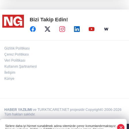
Bizi Takip Edin!
"Bu Kemal hiçbir gücün karşısında eğilmez"
100 Ülkeye Ulaşmayı Hedefliyor
Gizlilik Politikası
Çerez Politikası
Veri Politikası
Bahçıvan: Finansman Zinciri Kırılırsa Üretim
de Durur
Kullanım Şartnamesi
İletişim
Künye
HABER YAZILIMI
ve TURKTICARET.NET projesidir Copyright© 2006-2026
Tüm hakları saklıdır.
Sizlere daha iyi hizmet sunabilmek adına sitemizde çerez konumlandırmaktayız.