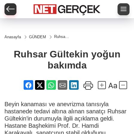
Ruhsar
Anasayfa
GÜNDEM
Gültekin
yoğun
bakımda
Ruhsar Gültekin yoğun
bakımda
Beyin kanaması ve anevrizma tanısıyla
hastanede tedavi altına alınan sanatçı Ruhsar
Gültekin’in durumuyla ilgili açıklama geldi.
Hastane Başhekimi Prof. Dr. Hamdi
Karakayalı, sanatçının stabil olduğunu