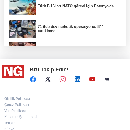
Türk F-16'ları NATO görevi için Estonya'da...
71 ilde dev narkotik operasyonu: 844
tutuklama
100 Ülkeye Ulaşmayı Hedefliyor
Bizi Takip Edin!
CHP'de kongre hazırlıkları hızlandı...
Bahçıvan: Finansman Zinciri Kırılırsa Üretim
Gizlilik Politikası
de Durur
Çerez Politikası
Veri Politikası
Kullanım Şartnamesi
'Terörsüz Türkiye' kanun teklifi TBMM'ye
sunuldu
İletişim
Künye