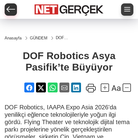
DOF
Anasayfa
GÜNDEM
Robotics
Asya
Pasifik’te
DOF Robotics Asya
Büyüyor
Pasifik’te Büyüyor
DOF Robotics, IAAPA Expo Asia 2026'da
yenilikçi eğlence teknolojileriyle yoğun ilgi
gördü. Flying Theater ve teknolojik dijital tema
parkı projelerine yönelik gerçekleştirilen
görüşmeler, şirketin Çin, Vietnam ve