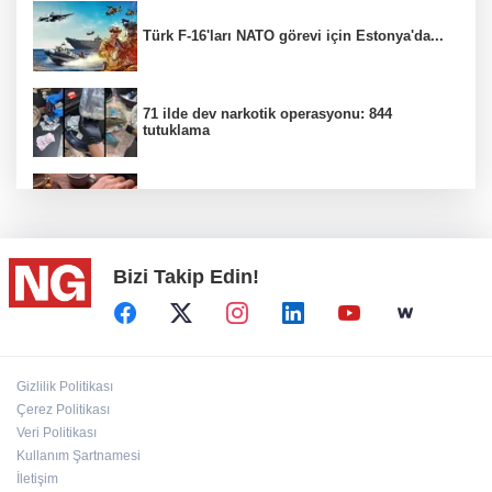
Türk F-16'ları NATO görevi için Estonya'da...
71 ilde dev narkotik operasyonu: 844
tutuklama
100 Ülkeye Ulaşmayı Hedefliyor
Bizi Takip Edin!
CHP'de kongre hazırlıkları hızlandı...
Bahçıvan: Finansman Zinciri Kırılırsa Üretim
Gizlilik Politikası
de Durur
Çerez Politikası
Veri Politikası
Kullanım Şartnamesi
'Terörsüz Türkiye' kanun teklifi TBMM'ye
sunuldu
İletişim