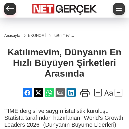
Katılımevim,
Anasayfa
EKONOMİ
Dünyanın
En Hızlı
Büyüyen
Katılımevim, Dünyanın En
Şirketleri
Arasında
Hızlı Büyüyen Şirketleri
Arasında
TIME dergisi ve saygın istatistik kuruluşu
Statista tarafından hazırlanan “World’s Growth
Leaders 2026” (Dünyanın Büyüme Liderleri)