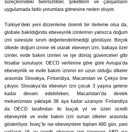
süreçlerindeki belirsizlikler, şirketlerin ve çalışanların
uygulamada farklı yorumlara gitmesine neden oluyor.
Türkiye’deki yeni düzenleme önemli bir ilerleme olsa da,
globale bakıldığında ebeveynlik izinlerinin yalnızca doğum
izni süresiyle sınırlı değerlendirilmediği görülüyor. Birçok
ülkede doğum iznine ek olarak ebeveyn izni, babaya özel
izinler, evde bakım izinleri ve işe dönüş güvenceleri gibi
fırsatlar sunuluyor. OECD verilerine göre göre Avrupa’da
ebeveynlik ve evde bakım izninin en uzun olduğu ülkeler
arasında Slovakya, Finlandiya, Macaristan ve Çekya öne
çıkıyor. Slovakya’da ebeveyn izni çocuk 3 yaşına gelene
kadar devam edebilirken, Macaristan’da destek
mekanizması yaklaşık 36 aya kadar uzanıyor. Finlandiya
da OECD tarafından iki buçuk yıl ve üzeri ücretli
ebeveynlik ve evde bakım izni sunan ülkeler arasında
gösteriliyor. İsveç’te ise ebeveynlere toplam 480 gün, yani
yaklaşık 16 ay ücretli ebeveyn izni tanınıyor. ABD ise