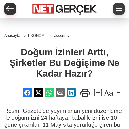
Doğum
Anasayfa
EKONOMİ
İzinleri
Arttı,
Şirketler
Doğum İzinleri Arttı,
Bu
Değişime
Şirketler Bu Değişime Ne
Ne Kadar
Hazır?
Kadar Hazır?
Resmî Gazete’de yayımlanan yeni düzenleme
ile doğum izni 24 haftaya, babalık izni ise 10
güne çıkarıldı. 11 Mayıs’ta yürürlüğe giren bu