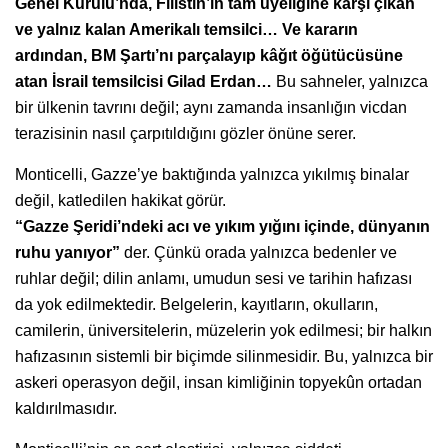
Genel Kurulu’nda, Filistin’in tam üyeliğine karşı çıkan
ve yalnız kalan Amerikalı temsilci… Ve kararın
ardından, BM Şartı’nı parçalayıp kâğıt öğütücüsüne
atan İsrail temsilcisi Gilad Erdan…
Bu sahneler, yalnızca
bir ülkenin tavrını değil; aynı zamanda insanlığın vicdan
terazisinin nasıl çarpıtıldığını gözler önüne serer.
Monticelli, Gazze’ye baktığında yalnızca yıkılmış binalar
değil, katledilen hakikat görür.
“Gazze Şeridi’ndeki acı ve yıkım yığını içinde, dünyanın
ruhu yanıyor”
der. Çünkü orada yalnızca bedenler ve
ruhlar değil; dilin anlamı, umudun sesi ve tarihin hafızası
da yok edilmektedir. Belgelerin, kayıtların, okulların,
camilerin, üniversitelerin, müzelerin yok edilmesi; bir halkın
hafızasının sistemli bir biçimde silinmesidir. Bu, yalnızca bir
askeri operasyon değil, insan kimliğinin topyekûn ortadan
kaldırılmasıdır.