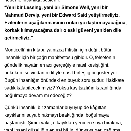
“
Yeni bir Lessing, yeni bir Simone Weil, yeni bir
Mahmud Derviş, yeni bir Edward Said yetiştirmeliyiz.
Ezilenlerin aşağılanmasının onları yozlaştırmayacağına,
korkak kılmayacağına dair o eski güveni yeniden dile
getirmeliyiz.”
Monticelli’nin kitabı, yalnızca Filistin için değil, bütün
insanlık için bir çağrı manifestosu gibidir. O, felsefenin
gündelik hayatın en acı gerçeğiyle nasıl kesiştiğini,
hukukun ise vicdanın diliyle nasıl birleştiğini gösteriyor.
Bugün insanlığın önündeki en büyük soru şudur: Hakikate
sadık kalabilecek miyiz? Yoksa kayıtsızlığın karanlığında
boğulmaya devam mı edeceğiz?
Çünkü insanlık, bir zamanlar büyüyüp de kâğıttan
kayıklarını suya bırakmayı bıraktığında, boğulmaya
başlamıştı. Şimdi vakit, o kayıkları yeniden suya bırakma,
yani insani güzelliğin en saf hâlini dünyaya geri çağırma