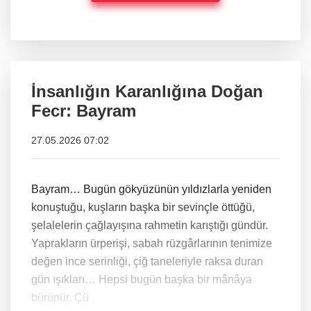
İnsanlığın Karanlığına Doğan
Fecr: Bayram
27.05.2026 07:02
Bayram… Bugün gökyüzünün yıldızlarla yeniden
konuştuğu, kuşların başka bir sevinçle öttüğü,
şelalelerin çağlayışına rahmetin karıştığı gündür.
Yaprakların ürperişi, sabah rüzgârlarının tenimize
değen ince serinliği, çiğ taneleriyle raksa duran
gün ışıkları… Hepsi bugün başka bir mânâya
bürünür. Çü