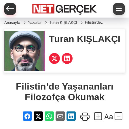
Filistin’de
Anasayfa
Yazarlar
Turan KIŞLAKÇI
Yaşananları
Filozofça
Okumak
Turan KIŞLAKÇI
Filistin’de Yaşananları
Filozofça Okumak