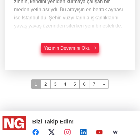
zihnin, kendini yeniden kurmaya çalışan bir
medeniyetin asrıydı. Bu arayışın en berrak aynası
ise İstanbul’du. Şehir, yüzyılların alışkanlıklarını
yavaş yavaş üzerinden silerken yeni bir estetikle,
Yazının Devamını Oku
1
2
3
4
5
6
7
»
Bizi Takip Edin!