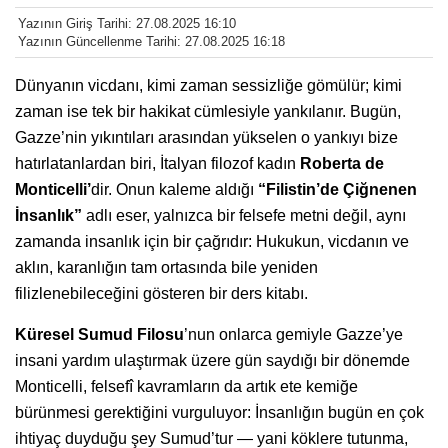
Yazının Giriş Tarihi: 27.08.2025 16:10
Yazının Güncellenme Tarihi: 27.08.2025 16:18
Dünyanın vicdanı, kimi zaman sessizliğe gömülür; kimi
zaman ise tek bir hakikat cümlesiyle yankılanır. Bugün,
Gazze’nin yıkıntıları arasından yükselen o yankıyı bize
hatırlatanlardan biri, İtalyan filozof kadın
Roberta de
Monticelli’
dir. Onun kaleme aldığı
“Filistin’de Çiğnenen
İnsanlık”
adlı eser, yalnızca bir felsefe metni değil, aynı
zamanda insanlık için bir çağrıdır: Hukukun, vicdanın ve
aklın, karanlığın tam ortasında bile yeniden
filizlenebileceğini gösteren bir ders kitabı.
Küresel Sumud Filosu
’nun onlarca gemiyle Gazze’ye
insani yardım ulaştırmak üzere gün saydığı bir dönemde
Monticelli, felsefî kavramların da artık ete kemiğe
bürünmesi gerektiğini vurguluyor: İnsanlığın bugün en çok
ihtiyaç duyduğu şey Sumud’tur — yani köklere tutunma,