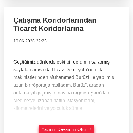
Çatışma Koridorlarından
Ticaret Koridorlarına
10.06.2026 22:25
Geçtiğimiz günlerde eski bir derginin sararmış
sayfaları arasında Hicaz Demiryolu’nun ilk
makinistlerinden Muhammed Burûzî ile yapılmış
uzun bir röportaja rastladım. Burûzî, aradan
onlarca yıl geçmiş olmasına rağmen Şam’dan
Medine’ye uzanan hattın istasyonlarını,
kilometrelerini ve yolculuk sürele
Yazının Devamını Oku