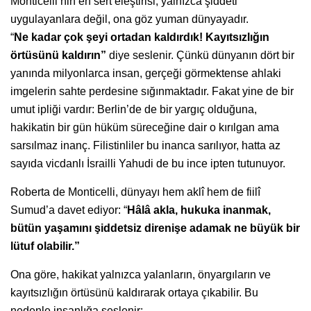
Monticelli’nin en sert eleştirisi, yalnızca şiddeti
uygulayanlara değil, ona göz yuman dünyayadır.
“
Ne kadar çok şeyi ortadan kaldırdık! Kayıtsızlığın
örtüsünü kaldırın”
diye seslenir. Çünkü dünyanın dört bir
yanında milyonlarca insan, gerçeği görmektense ahlaki
imgelerin sahte perdesine sığınmaktadır. Fakat yine de bir
umut ipliği vardır: Berlin’de de bir yargıç olduğuna,
hakikatin bir gün hüküm süreceğine dair o kırılgan ama
sarsılmaz inanç. Filistinliler bu inanca sarılıyor, hatta az
sayıda vicdanlı İsrailli Yahudi de bu ince ipten tutunuyor.
Roberta de Monticelli, dünyayı hem aklî hem de fiilî
Sumud’a davet ediyor: “
Hâlâ akla, hukuka inanmak,
bütün yaşamını şiddetsiz direnişe adamak ne büyük bir
lütuf olabilir.”
Ona göre, hakikat yalnızca yalanların, önyargıların ve
kayıtsızlığın örtüsünü kaldırarak ortaya çıkabilir. Bu
nedenle insanlığa seslenir: