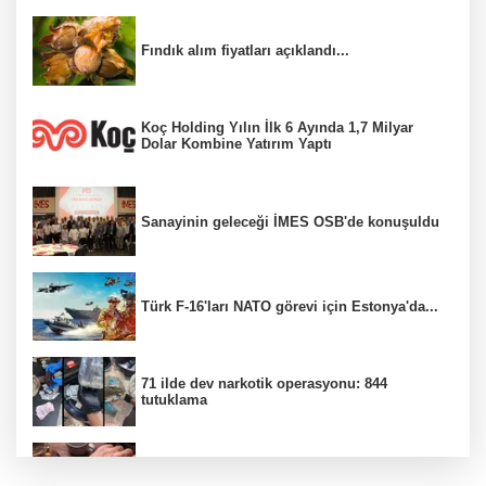
Fındık alım fiyatları açıklandı...
Koç Holding Yılın İlk 6 Ayında 1,7 Milyar
Dolar Kombine Yatırım Yaptı
Sanayinin geleceği İMES OSB'de konuşuldu
Türk F-16'ları NATO görevi için Estonya'da...
71 ilde dev narkotik operasyonu: 844
tutuklama
100 Ülkeye Ulaşmayı Hedefliyor