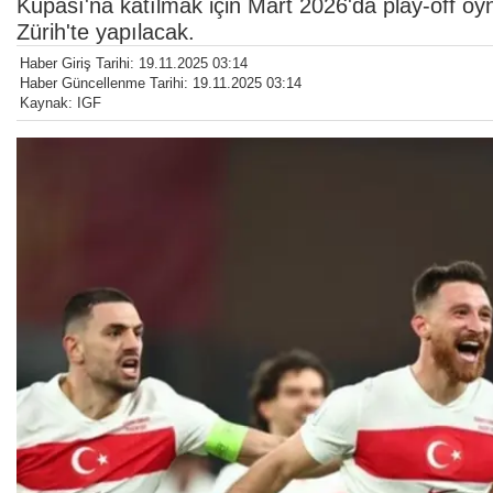
Kupası'na katılmak için Mart 2026'da play-off 
Zürih'te yapılacak.
Haber Giriş Tarihi: 19.11.2025 03:14
Haber Güncellenme Tarihi: 19.11.2025 03:14
Kaynak: IGF