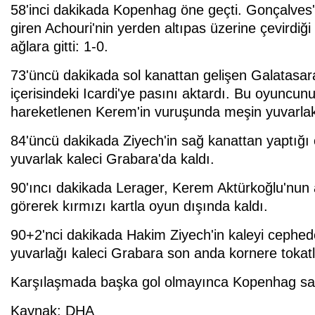
58'inci dakikada Kopenhag öne geçti. Gonçalves'i
giren Achouri'nin yerden altıpas üzerine çevirdi
ağlara gitti: 1-0.
73'üncü dakikada sol kanattan gelişen Galatasa
içerisindeki Icardi'ye pasını aktardı. Bu oyuncunu
hareketlenen Kerem'in vuruşunda meşin yuvarlak ü
84'üncü dakikada Ziyech'in sağ kanattan yaptığ
yuvarlak kaleci Grabara'da kaldı.
90'ıncı dakikada Lerager, Kerem Aktürkoğlu'nun 
görerek kırmızı kartla oyun dışında kaldı.
90+2'nci dakikada Hakim Ziyech'in kaleyi cephed
yuvarlağı kaleci Grabara son anda kornere tokatl
Karşılaşmada başka gol olmayınca Kopenhag saha
Kaynak: DHA