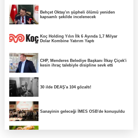
Behçet Oktay'ın şüpheli ölümü yeniden
kapsamlı şekilde incelenecek
Koç Holding Yılın İlk 6 Ayında 1,7 Milyar
Dolar Kombine Yatırım Yaptı
CHP, Menderes Belediye Başkanı İlkay Çiçek'i
kesin ihraç talebiyle disipline sevk etti
30 ilde DEAŞ'a 104 gözaltı!
Sanayinin geleceği İMES OSB'de konuşuldu
Fındık alım fiyatları açıklandı...