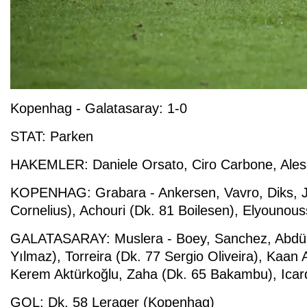
Kopenhag - Galatasaray: 1-0
STAT: Parken
HAKEMLER: Daniele Orsato, Ciro Carbone, Alessa
KOPENHAG: Grabara - Ankersen, Vavro, Diks, Jel
Cornelius), Achouri (Dk. 81 Boilesen), Elyounou
GALATASARAY: Muslera - Boey, Sanchez, Abdülke
Yılmaz), Torreira (Dk. 77 Sergio Oliveira), Kaan
Kerem Aktürkoğlu, Zaha (Dk. 65 Bakambu), Icar
GOL: Dk. 58 Lerager (Kopenhag)