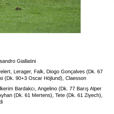
ndro Giallatini
ert, Lerager, Falk, Diogo Gonçalves (Dk. 67
ssi (Dk. 90+3 Oscar Höjlund), Claesson
rim Bardakcı, Angelino (Dk. 77 Barış Alper
 Ayhan (Dk. 61 Mertens), Tete (Dk. 61 Ziyech),
di