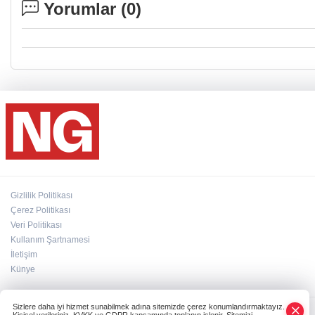
Yorumlar (
0
)
Gizlilik Politikası
Çerez Politikası
Veri Politikası
Kullanım Şartnamesi
İletişim
Künye
Sizlere daha iyi hizmet sunabilmek adına sitemizde çerez konumlandırmaktayız.