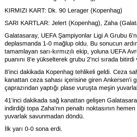
KIRMIZI KART: Dk. 90 Lerager (Kopenhag)
SARI KARTLAR: Jelert (Kopenhag), Zaha (Galat
Galatasaray, UEFA Şampiyonlar Ligi A Grubu 6'
deplasmanda 1-0 mağlup oldu. Bu sonucun ardın
tamamlayan sarı-kırmızılı ekip, yoluna UEFA Av
puanını 8'e yükselterek grubu 2'nci sırada bitirdi
8'inci dakikada Kopenhag tehlikeli geldi. Ceza s
kanattan ceza sahası içerisine giren Ankersen'i
çaprazından yaptığı plase vuruşta meşin yuvarlak
41'inci dakikada sağ kanattan gelişen Galatasaray
indirdiği topa Zaha'nın penaltı noktasının hemen
yuvarlak savunmadan döndü.
İlk yarı 0-0 sona erdi.