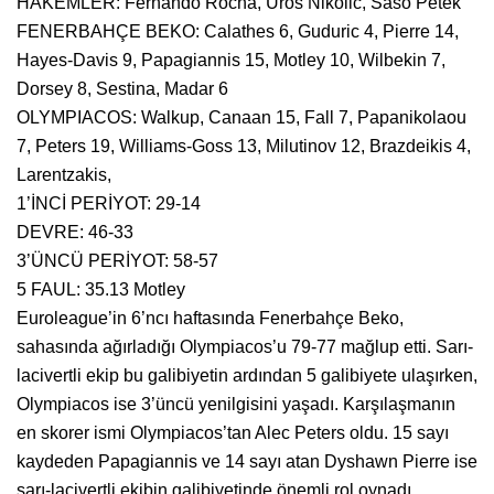
HAKEMLER: Fernando Rocha, Uros Nikolic, Saso Petek
FENERBAHÇE BEKO: Calathes 6, Guduric 4, Pierre 14,
Hayes-Davis 9, Papagiannis 15, Motley 10, Wilbekin 7,
Dorsey 8, Sestina, Madar 6
OLYMPIACOS: Walkup, Canaan 15, Fall 7, Papanikolaou
7, Peters 19, Williams-Goss 13, Milutinov 12, Brazdeikis 4,
Larentzakis,
1’İNCİ PERİYOT: 29-14
DEVRE: 46-33
3’ÜNCÜ PERİYOT: 58-57
5 FAUL: 35.13 Motley
Euroleague’in 6’ncı haftasında Fenerbahçe Beko,
sahasında ağırladığı Olympiacos’u 79-77 mağlup etti. Sarı-
lacivertli ekip bu galibiyetin ardından 5 galibiyete ulaşırken,
Olympiacos ise 3’üncü yenilgisini yaşadı. Karşılaşmanın
en skorer ismi Olympiacos’tan Alec Peters oldu. 15 sayı
kaydeden Papagiannis ve 14 sayı atan Dyshawn Pierre ise
sarı-lacivertli ekibin galibiyetinde önemli rol oynadı.