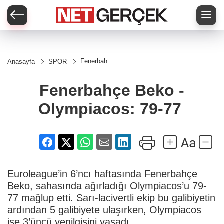
Fenerbahçe
Anasayfa
SPOR
Beko -
Olympiacos:
79-77
Fenerbahçe Beko -
Olympiacos: 79-77
Euroleague’in 6’ncı haftasında Fenerbahçe
Beko, sahasında ağırladığı Olympiacos’u 79-
77 mağlup etti. Sarı-lacivertli ekip bu galibiyetin
ardından 5 galibiyete ulaşırken, Olympiacos
ise 3’üncü yenilgisini yaşadı.