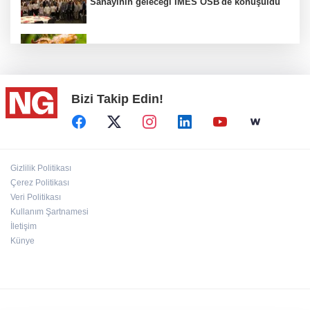
Sanayinin geleceği İMES OSB'de konuşuldu
Fındık alım fiyatları açıklandı...
Bizi Takip Edin!
Türkiye, Suudi Arabistan ve Pakistan ortak
savunma anlaşması...
BİK’ten gazete ve internet haber sitelerine
Gizlilik Politikası
mevzuat eğitimi
Çerez Politikası
Veri Politikası
Kullanım Şartnamesi
“Ceyhan'ı Adeta Bir Rotterdam Yapabiliriz"
İletişim
Künye