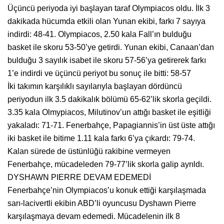
Üçüncü periyoda iyi başlayan taraf Olympiacos oldu. İlk 3
dakikada hücumda etkili olan Yunan ekibi, farkı 7 sayıya
indirdi: 48-41. Olympiacos, 2.50 kala Fall’ın bulduğu
basket ile skoru 53-50’ye getirdi. Yunan ekibi, Canaan’dan
bulduğu 3 sayılık isabet ile skoru 57-56’ya getirerek farkı
1’e indirdi ve üçüncü periyot bu sonuç ile bitti: 58-57
İki takımın karşılıklı sayılarıyla başlayan dördüncü
periyodun ilk 3.5 dakikalık bölümü 65-62’lik skorla geçildi.
3.35 kala Olmypiacos, Milutinov’un attığı basket ile eşitliği
yakaladı: 71-71. Fenerbahçe, Papagiannis’in üst üste attığı
iki basket ile bitime 1.11 kala farkı 6’ya çıkardı: 79-74.
Kalan sürede de üstünlüğü rakibine vermeyen
Fenerbahçe, mücadeleden 79-77’lik skorla galip ayrıldı.
DYSHAWN PIERRE DEVAM EDEMEDİ
Fenerbahçe’nin Olympiacos’u konuk ettiği karşılaşmada
sarı-lacivertli ekibin ABD’li oyuncusu Dyshawn Pierre
karşılaşmaya devam edemedi. Mücadelenin ilk 8