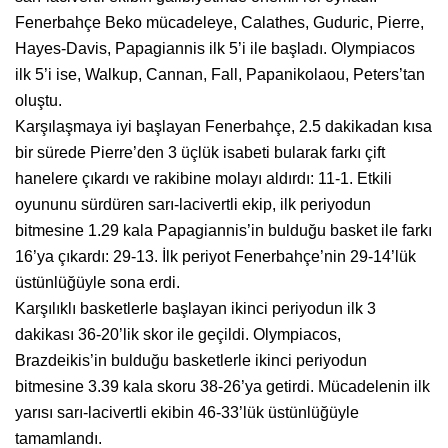
Fenerbahçe Beko mücadeleye, Calathes, Guduric, Pierre,
Hayes-Davis, Papagiannis ilk 5’i ile başladı. Olympiacos
ilk 5’i ise, Walkup, Cannan, Fall, Papanikolaou, Peters’tan
oluştu.
Karşılaşmaya iyi başlayan Fenerbahçe, 2.5 dakikadan kısa
bir sürede Pierre’den 3 üçlük isabeti bularak farkı çift
hanelere çıkardı ve rakibine molayı aldırdı: 11-1. Etkili
oyununu sürdüren sarı-lacivertli ekip, ilk periyodun
bitmesine 1.29 kala Papagiannis’in bulduğu basket ile farkı
16’ya çıkardı: 29-13. İlk periyot Fenerbahçe’nin 29-14’lük
üstünlüğüyle sona erdi.
Karşılıklı basketlerle başlayan ikinci periyodun ilk 3
dakikası 36-20’lik skor ile geçildi. Olympiacos,
Brazdeikis’in bulduğu basketlerle ikinci periyodun
bitmesine 3.39 kala skoru 38-26’ya getirdi. Mücadelenin ilk
yarısı sarı-lacivertli ekibin 46-33’lük üstünlüğüyle
tamamlandı.