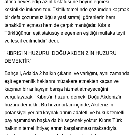
altına heves edip azınlık statüsüne boyun eğmesi
kesinlikle imkansızdır. Eşitlik temelinde çözümden kaçmak
bir defa çözümsüzlüğü siyasi strateji görenlerin hem
tahakküm açmazı hem de çarpık mantığıdır. Kıbrıs
Türklüğünün eşit statüsüyle egemen eşitliği mutlaka teyit
ve tescil edilmelidir" dedi.
'KIBRIS'IN HUZURU, DOĞU AKDENİZ'İN HUZURU
DEMEKTİR'
Bahçeli, Ada'da 2 halkın çıkarını ve varlığını, aynı zamanda
eşit egemenlik haklarını müzakere etmekten kaçan ve
kaçınan bir anlayışın barışa hizmet etmeyeceğini
vurgulayarak, "Kıbrıs'ın huzuru demek, Doğu Akdeniz'in
huzuru demektir. Bu huzur ortamı içinde, Akdeniz'in
potansiyel yer altı kaynaklarının adaletli ve hukuk temelli
paylaşımından başka da bir seçenek yoktur. Kıbrıs Türk
halkının temel ihtiyaçlarının karşılanması maksadıyla