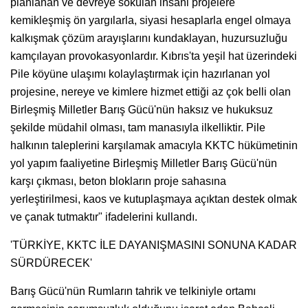
planlanan ve devreye sokulan insani projelere
kemikleşmiş ön yargılarla, siyasi hesaplarla engel olmaya
kalkışmak çözüm arayışlarını kundaklayan, huzursuzluğu
kamçılayan provokasyonlardır. Kıbrıs'ta yeşil hat üzerindeki
Pile köyüne ulaşımı kolaylaştırmak için hazırlanan yol
projesine, nereye ve kimlere hizmet ettiği az çok belli olan
Birleşmiş Milletler Barış Gücü'nün haksız ve hukuksuz
şekilde müdahil olması, tam manasıyla ilkelliktir. Pile
halkının taleplerini karşılamak amacıyla KKTC hükümetinin
yol yapım faaliyetine Birleşmiş Milletler Barış Gücü'nün
karşı çıkması, beton blokların proje sahasına
yerleştirilmesi, kaos ve kutuplaşmaya açıktan destek olmak
ve çanak tutmaktır" ifadelerini kullandı.
'TÜRKİYE, KKTC İLE DAYANIŞMASINI SONUNA KADAR
SÜRDÜRECEK'
Barış Gücü'nün Rumların tahrik ve telkiniyle ortamı