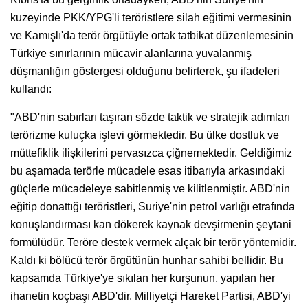
kuzeyinde PKK/YPG'li teröristlere silah eğitimi vermesinin
ve Kamışlı'da terör örgütüyle ortak tatbikat düzenlemesinin
Türkiye sınırlarının mücavir alanlarına yuvalanmış
düşmanlığın göstergesi olduğunu belirterek, şu ifadeleri
kullandı:
"ABD'nin sabırları taşıran sözde taktik ve stratejik adımları
terörizme kuluçka işlevi görmektedir. Bu ülke dostluk ve
müttefiklik ilişkilerini pervasızca çiğnemektedir. Geldiğimiz
bu aşamada terörle mücadele esas itibarıyla arkasındaki
güçlerle mücadeleye sabitlenmiş ve kilitlenmiştir. ABD'nin
eğitip donattığı teröristleri, Suriye'nin petrol varlığı etrafında
konuşlandırması kan dökerek kaynak devşirmenin şeytani
formülüdür. Teröre destek vermek alçak bir terör yöntemidir.
Kaldı ki bölücü terör örgütünün hunhar sahibi bellidir. Bu
kapsamda Türkiye'ye sıkılan her kurşunun, yapılan her
ihanetin koçbaşı ABD'dir. Milliyetçi Hareket Partisi, ABD'yi