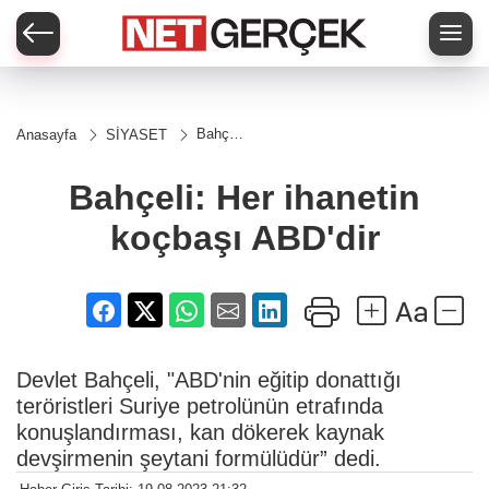
Bahçeli:
Anasayfa
SİYASET
Her
ihanetin
koçbaşı
Bahçeli: Her ihanetin
ABD'dir
koçbaşı ABD'dir
Devlet Bahçeli, "ABD'nin eğitip donattığı
teröristleri Suriye petrolünün etrafında
konuşlandırması, kan dökerek kaynak
devşirmenin şeytani formülüdür” dedi.