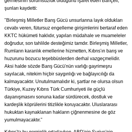
germesinin sorumsuzluk olduğunu işaret eden Bahçeli,
şunları kaydetti:
"Birleşmiş Milletler Barış Gücü unsurlarına layık oldukları
cevabı veren, fütursuz engelleme girişimlerini bertaraf eden
KKTC hükümeti haklıdır, yapılan müdahale ve muameleler
doğrudur, son tahlilde desteğimiz tamdır. Birleşmiş Milletler,
Rumların karanlık emellerine hizmetten, Kıbrıs'ın barış ve
huzurunu bozucu teşebbüslerden derhal vazgeçmelidir.
Aksi halde sözde Barış Gücü'nün varlığı gayrimeşru
sayılacak, nitekim hiçbir saygınlığı ve bağlayıcılığı da
kalmayacaktır. Unutulmamalıdır ki, şartlar ne olursa olsun
Türkiye, Kuzey Kıbrıs Türk Cumhuriyeti ile güçlü
dayanışmasını sonuna kadar sürdürecek, dostluk ve
kardeşlik köprülerini titizlikle koruyacaktır. Uluslararası
hukuktan kaynaklanan hakların çiğnenmesine de göz
yumulmayacaktır."
Kıbrıs'ta bu gerginlik ortadayken, ABD'nin Suriye'nin