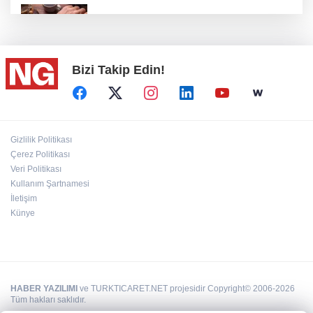
100 Ülkeye Ulaşmayı Hedefliyor
Bizi Takip Edin!
CHP'de kongre hazırlıkları hızlandı...
Bahçıvan: Finansman Zinciri Kırılırsa Üretim
Gizlilik Politikası
de Durur
Çerez Politikası
Veri Politikası
Kullanım Şartnamesi
'Terörsüz Türkiye' kanun teklifi TBMM'ye
sunuldu
İletişim
Künye
HABER YAZILIMI
ve TURKTICARET.NET projesidir Copyright© 2006-2026
Tüm hakları saklıdır.