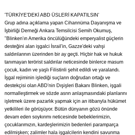
'TÜRKİYE'DEKİ ABD ÜSLERİ KAPATILSIN'
Grup adına açıklama yapan Cihannüma Dayanışma ve
İşbirliği Derneği Ankara Temsilcisi Semih Okumuş,
"Blinken'ın Amerika öncülüğündeki emperyalist güçlerin
desteğini alan işgalci İsrail'in, Gazze'deki vahşi
saldırılarının üzerinden bir ay geçti. Hiçbir hak ve hukuk
tanımayan terörist saldırılar neticesinde binlerce masum
çocuk, kadın ve yaşlı Filistinli şehit edildi ve yaralandı.
İşgal rejiminin işlediği suçların doğrudan ortağı ve
destekçisi olan ABD'nin Dışişleri Bakanı Blinken, işgali
normalleştirmek ve sözde asrın anlaşmasındaki planlarını
işletmek üzere pazarlık yapmak için an itibarıyla hükümet
yetkilileri ile görüşüyor. Bütün dünyanın gözü önünde
devam eden soykırımı neticesinde bebeklerimizin,
çocuklarımızın, kardeşlerimizin bedenleri paramparça
edilmişken; zalimler hala işgalcilerin kendini savunma