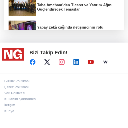
Taba Amcham’den Ticaret ve Yatırım Ağını
Güçlendirecek Temaslar
Yapay zekâ çağında iletişimcinin rolü
değişiyor
Bizi Takip Edin!
"Bu Kemal hiçbir gücün karşısında eğilmez"
100 Ülkeye Ulaşmayı Hedefliyor
Gizlilik Politikası
Çerez Politikası
Veri Politikası
Bahçıvan: Finansman Zinciri Kırılırsa Üretim
de Durur
Kullanım Şartnamesi
İletişim
Künye