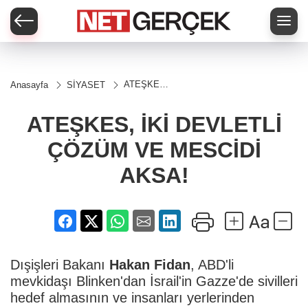
ATEŞKES,
Anasayfa
SİYASET
İKİ
DEVLETLİ
ÇÖZÜM
ATEŞKES, İKİ DEVLETLİ
VE
MESCİDİ
ÇÖZÜM VE MESCİDİ
AKSA!
AKSA!
Dışişleri Bakanı
Hakan Fidan
, ABD'li
mevkidaşı Blinken'dan İsrail'in Gazze'de sivilleri
hedef almasının ve insanları yerlerinden