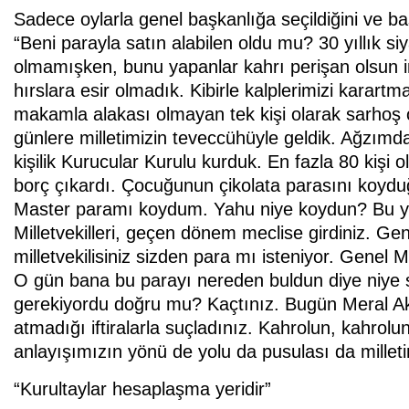
Sadece oylarla genel başkanlığa seçildiğini ve ba
“Beni parayla satın alabilen oldu mu? 30 yıllık siya
olmamışken, bunu yapanlar kahrı perişan olsun inş
hırslara esir olmadık. Kibirle kalplerimizi kara
makamla alakası olmayan tek kişi olarak sarho
günlere milletimizin teveccühüyle geldik. Ağzımd
kişilik Kurucular Kurulu kurduk. En fazla 80 kişi 
borç çıkardı. Çocuğunun çikolata parasını koyduğu
Master paramı koydum. Yahu niye koydun? Bu yol
Milletvekilleri, geçen dönem meclise girdiniz. G
milletvekilisiniz sizden para mı isteniyor. Genel M
O gün bana bu parayı nereden buldun diye niye
gerekiyordu doğru mu? Kaçtınız. Bugün Meral Akş
atmadığı iftiralarla suçladınız. Kahrolun, kahrolu
anlayışımızın yönü de yolu da pusulası da milletimi
“Kurultaylar hesaplaşma yeridir”