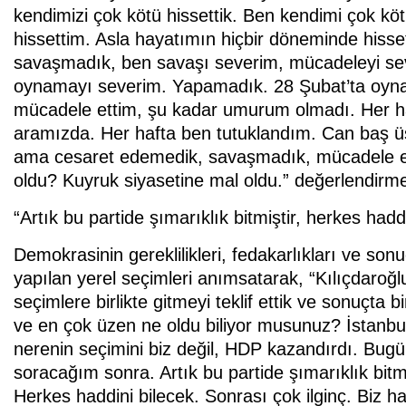
kendimizi çok kötü hissettik. Ben kendimi çok kö
hissettim. Asla hayatımın hiçbir döneminde hiss
savaşmadık, ben savaşı severim, mücadeleyi sev
oynamayı severim. Yapamadık. 28 Şubat’ta oyna
mücadele ettim, şu kadar umurum olmadı. Her ha
aramızda. Her hafta ben tutuklandım. Can baş 
ama cesaret edemedik, savaşmadık, mücadele etm
oldu? Kuyruk siyasetine mal oldu.” değerlendirm
“Artık bu partide şımarıklık bitmiştir, herkes hadd
Demokrasinin gereklilikleri, fedakarlıkları ve son
yapılan yerel seçimleri anımsatarak, “Kılıçdaroğlu’
seçimlere birlikte gitmeyi teklif ettik ve sonuçta bi
ve en çok üzen ne oldu biliyor musunuz? İstanbu
nerenin seçimini biz değil, HDP kazandırdı. Bu
soracağım sonra. Artık bu partide şımarıklık bitmişt
Herkes haddini bilecek. Sonrası çok ilginç. Biz 