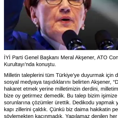
İYİ Parti Genel Başkanı Meral Akşener, ATO Cong
Kurultayı’nda konuştu.
Milletin taleplerini tüm Türkiye’ye duyurmak için 
sosyal medyaya taşıdıklarını belirten Akşener, “D
hakaret etmek yerine milletimizin derdini, milleti
bize oy getirmez demedik. Bu talep bizim işimize 
sorunlarına çözümler ürettik. Dedikodu yapmak ye
kapı zillerini çaldık. Çünkü biz daima hakikatin pe
söylemekten kaçınmadık. Yapılamaz denilen her ş