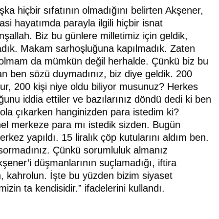
şka hiçbir sıfatının olmadığını belirten Akşener,
si hayatımda parayla ilgili hiçbir isnat
allah. Biz bu günlere milletimiz için geldik,
rtmadık. Makam sarhoşluğuna kapılmadık. Zaten
ş olmam da mümkün değil herhalde. Çünkü biz bu
an ben sözü duymadınız, biz diye geldik. 200
olur, 200 kişi niye oldu biliyor musunuz? Herkes
nu iddia ettiler ve bazılarınız döndü dedi ki ben
a çıkarken hanginizden para istedim ki?
enel merkeze para mı istedik sizden. Bugün
erkez yapıldı. 15 liralık çöp kutularını aldım ben.
 sormadınız. Çünkü sorumluluk almanız
ener’i düşmanlarının suçlamadığı, iftira
n, kahrolun. İşte bu yüzden bizim siyaset
zin ta kendisidir.” ifadelerini kullandı.