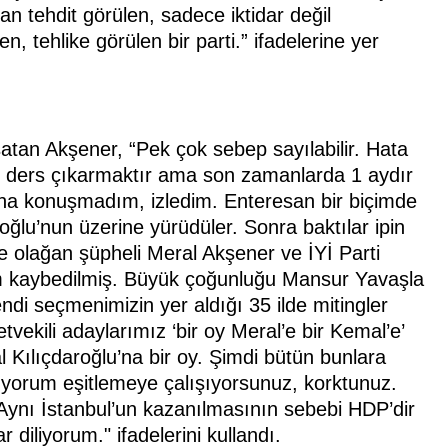
an tehdit görülen, sadece iktidar değil
, tehlike görülen bir parti.” ifadelerine yer
atan Akşener, “Pek çok sebep sayılabilir. Hata
an ders çıkarmaktır ama son zamanlarda 1 aydır
a konuşmadım, izledim. Enteresan bir biçimde
aroğlu’nun üzerine yürüdüler. Sonra baktılar ipin
e olağan şüpheli Meral Akşener ve İYİ Parti
im kaybedilmiş. Büyük çoğunluğu Mansur Yavaşla
ndi seçmenimizin yer aldığı 35 ilde mitingler
etvekili adaylarımız ‘bir oy Meral’e bir Kemal’e’
al Kılıçdaroğlu’na bir oy. Şimdi bütün bunlara
lıyorum eşitlemeye çalışıyorsunuz, korktunuz.
 Aynı İstanbul’un kazanılmasının sebebi HDP’dir
 diliyorum." ifadelerini kullandı.