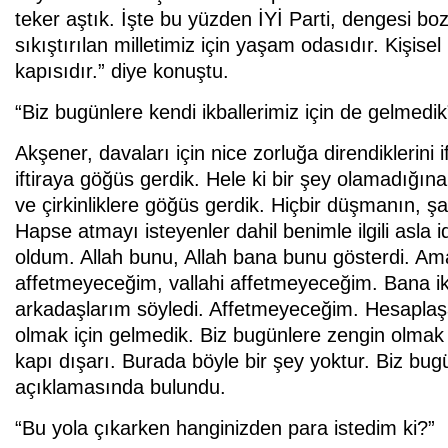
teker aştık. İşte bu yüzden İYİ Parti, dengesi boz
sıkıştırılan milletimiz için yaşam odasıdır. Kişisel
kapısıdır.” diye konuştu.
“Biz bugünlere kendi ikballerimiz için de gelmedik
Akşener, davaları için nice zorluğa direndiklerin
iftiraya göğüs gerdik. Hele ki bir şey olamadığına 
ve çirkinliklere göğüs gerdik. Hiçbir düşmanın, ş
Hapse atmayı isteyenler dahil benimle ilgili asla id
oldum. Allah bunu, Allah bana bunu gösterdi. Am
affetmeyeceğim, vallahi affetmeyeceğim. Bana i
arkadaşlarım söyledi. Affetmeyeceğim. Hesaplaşac
olmak için gelmedik. Biz bugünlere zengin olmak
kapı dışarı. Burada böyle bir şey yoktur. Biz bugü
açıklamasında bulundu.
“Bu yola çıkarken hanginizden para istedim ki?”