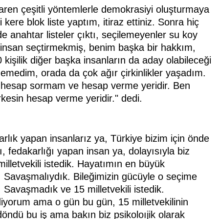
baren çeşitli yöntemlerle demokrasiyi oluşturmaya
kere blok liste yaptım, itiraz ettiniz. Sonra hiç
e anahtar listeler çıktı, seçilemeyenler su koy
im insan seçtirmekmiş, benim başka bir hakkım,
şilik diğer başka insanların da aday olabileceği
emedim, orada da çok ağır çirkinlikler yaşadım.
, hesap sormam ve hesap verme yeridir. Ben
kesin hesap verme yeridir." dedi.
arlık yapan insanlarız ya, Türkiye bizim için önde
, fedakarlığı yapan insan ya, dolayısıyla biz
illetvekili istedik. Hayatımın en büyük
. Savaşmalıydık. Bileğimizin gücüyle o seçime
 Savaşmadık ve 15 milletvekili istedik.
iyorum ama o gün bu gün, 15 milletvekilinin
öndü bu iş ama bakın biz psikoloıjik olarak