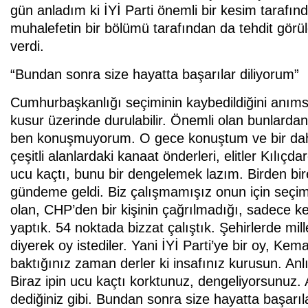
gün anladım ki İYİ Parti önemli bir kesim tarafınd
muhalefetin bir bölümü tarafından da tehdit görülen
verdi.
“Bundan sonra size hayatta başarılar diliyorum”
Cumhurbaşkanlığı seçiminin kaybedildiğini anıms
kusur üzerinde durulabilir. Önemli olan bunlard
ben konuşmuyorum. O gece konuştum ve bir dah
çeşitli alanlardaki kanaat önderleri, elitler Kılıçd
ucu kaçtı, bunu bir dengelemek lazım. Birden bir
gündeme geldi. Biz çalışmamışız onun için seç
olan, CHP’den bir kişinin çağrılmadığı, sadece ke
yaptık. 54 noktada bizzat çalıştık. Şehirlerde mill
diyerek oy istediler. Yani İYİ Parti’ye bir oy, Kem
baktığınız zaman derler ki insafınız kurusun. An
Biraz ipin ucu kaçtı korktunuz, dengeliyorsunuz.
dediğiniz gibi. Bundan sonra size hayatta başarılar