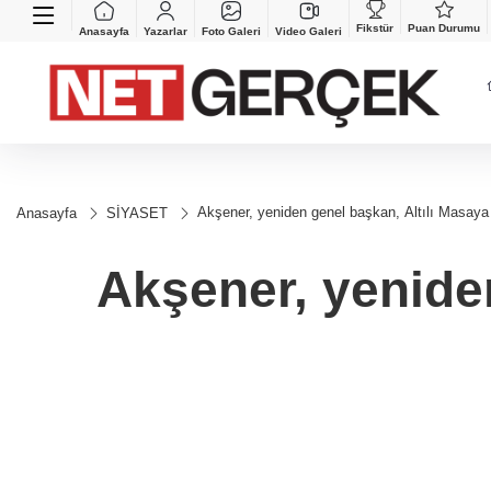
Fikstür
Puan Durumu
Anasayfa
Yazarlar
Foto Galeri
Video Galeri
Akşener, yeniden genel başkan, Altılı Masaya 
Anasayfa
SİYASET
Akşener, yeniden