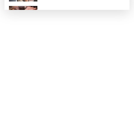
100 Ülkeye Ulaşmayı Hedefliyor
CHP'de kongre hazırlıkları hızlandı...
Bahçıvan: Finansman Zinciri Kırılırsa Üretim
de Durur
'Terörsüz Türkiye' kanun teklifi TBMM'ye
sunuldu