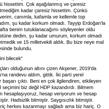
tü hissettim. Çok aşağılanmış ve çaresiz
etmediğim kadar çaresiz hissettim. Çünkü
erim, canımla, kafamla ve kellemle top
dım, şu kadar korkum olmadı. Tayyip Erdoğan’la
fta benim tutuklanacağımı söyleyenler oldu
üstüne dedim, şu kadar umurum, korkum olmadı
edik ve 15 milletvekili aldık. Bu bize neye mal
esinde bulundu.
ini bilecek”
uçları olduğunun altını çizen Akşener, 2019’da
na randevu aldım, gittik. İki parti yerel
r başarı çıktı. Beni en çok ilgilendiren, etkileyen
l seçimini biz değil HDP kazandırdı. Bilmem
gün hesaplaşıyoruz, hesap veriyorum ve hesap
ir. Hadsizlik bitmiştir. Saygısızlık bitmiştir.
hariç herkes kazanmayı sağladı ama biz hariç. O