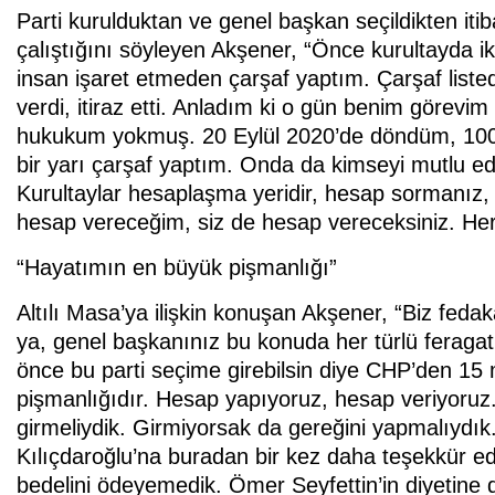
Parti kurulduktan ve genel başkan seçildikten iti
çalıştığını söyleyen Akşener, “Önce kurultayda iki 
insan işaret etmeden çarşaf yaptım. Çarşaf listed
verdi, itiraz etti. Anladım ki o gün benim görev
hukukum yokmuş. 20 Eylül 2020’de döndüm, 100 ki
bir yarı çarşaf yaptım. Onda da kimseyi mutlu ed
Kurultaylar hesaplaşma yeridir, hesap sormanız
hesap vereceğim, siz de hesap vereceksiniz. Her
“Hayatımın en büyük pişmanlığı”
Altılı Masa’ya ilişkin konuşan Akşener, “Biz fedak
ya, genel başkanınız bu konuda her türlü feragatı
önce bu parti seçime girebilsin diye CHP’den 15 m
pişmanlığıdır. Hesap yapıyoruz, hesap veriyoruz
girmeliydik. Girmiyorsak da gereğini yapmalıydık.
Kılıçdaroğlu’na buradan bir kez daha teşekkür ed
bedelini ödeyemedik. Ömer Seyfettin’in diyetine d