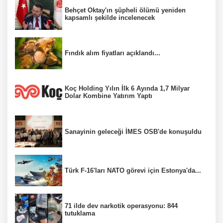
Behçet Oktay'ın şüpheli ölümü yeniden
kapsamlı şekilde incelenecek
Fındık alım fiyatları açıklandı...
Koç Holding Yılın İlk 6 Ayında 1,7 Milyar
Dolar Kombine Yatırım Yaptı
Sanayinin geleceği İMES OSB'de konuşuldu
Türk F-16'ları NATO görevi için Estonya'da...
71 ilde dev narkotik operasyonu: 844
tutuklama