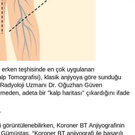
 erken teşhisinde en çok uygulanan
alp Tomografisi), klasik anjiyoya göre sunduğu
bu Radyoloji Uzmanı Dr. Oğuzhan Güven
meden, adeta bir "kalp haritası" çıkardığını ifade
r
 görüntülenebilirken, Koroner BT Anjiyografinin
 Gümüştaş, “Koroner BT anjiyografi ile
başarılı