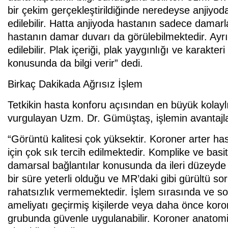
bir çekim gerçekleştirildiğinde neredeyse anjiyoda
edilebilir. Hatta anjiyoda hastanın sadece damarl
hastanın damar duvarı da görülebilmektedir. Ayrı
edilebilir. Plak içeriği, plak yaygınlığı ve karakte
konusunda da bilgi verir” dedi.
Birkaç Dakikada Ağrısız İşlem
Tetkikin hasta konforu açısından en büyük kolayl
vurgulayan Uzm. Dr. Gümüştaş, işlemin avantajları
“Görüntü kalitesi çok yüksektir. Koroner arter ha
için çok sık tercih edilmektedir. Komplike ve bas
damarsal bağlantılar konusunda da ileri düzeyde b
bir süre yeterli olduğu ve MR’daki gibi gürültü s
rahatsızlık vermemektedir. İşlem sırasında ve s
ameliyatı geçirmiş kişilerde veya daha önce koro
grubunda güvenle uygulanabilir. Koroner anatomi ve 