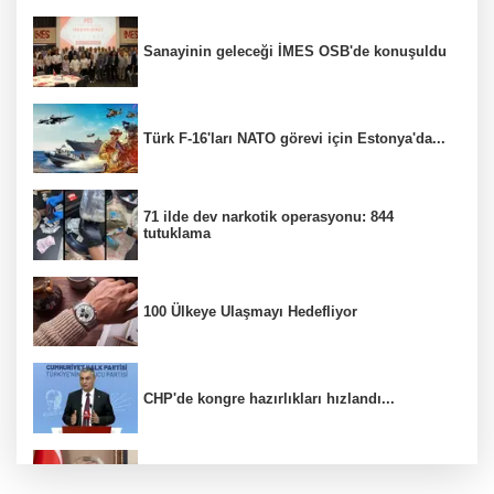
Sanayinin geleceği İMES OSB'de konuşuldu
Türk F-16'ları NATO görevi için Estonya'da...
71 ilde dev narkotik operasyonu: 844
tutuklama
100 Ülkeye Ulaşmayı Hedefliyor
CHP'de kongre hazırlıkları hızlandı...
Bahçıvan: Finansman Zinciri Kırılırsa Üretim
de Durur