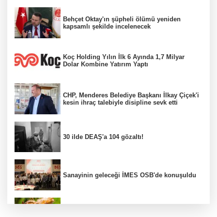
Behçet Oktay'ın şüpheli ölümü yeniden
kapsamlı şekilde incelenecek
Koç Holding Yılın İlk 6 Ayında 1,7 Milyar
Dolar Kombine Yatırım Yaptı
CHP, Menderes Belediye Başkanı İlkay Çiçek'i
kesin ihraç talebiyle disipline sevk etti
30 ilde DEAŞ'a 104 gözaltı!
Sanayinin geleceği İMES OSB'de konuşuldu
Fındık alım fiyatları açıklandı...