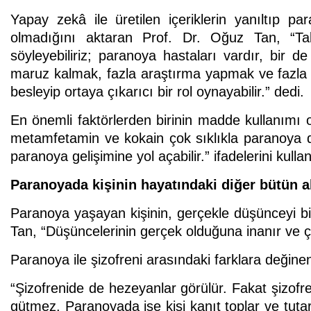
Yapay zekâ ile üretilen içeriklerin yanıltıp 
olmadığını aktaran Prof. Dr. Oğuz Tan, “Ta
söyleyebiliriz; paranoya hastaları vardır, bir d
maruz kalmak, fazla araştırma yapmak ve fazla s
besleyip ortaya çıkarıcı bir rol oynayabilir.” dedi.
En önemli faktörlerden birinin madde kullanımı 
metamfetamin ve kokain çok sıklıkla paranoya d
paranoya gelişimine yol açabilir.” ifadelerini kullan
Paranoyada kişinin hayatındaki diğer bütün a
Paranoya yaşayan kişinin, gerçekle düşünceyi bir
Tan, “Düşüncelerinin gerçek olduğuna inanır ve çe
Paranoya ile şizofreni arasındaki farklara değinen
“Şizofrenide de hezeyanlar görülür. Fakat şizofre
gütmez. Paranoyada ise kişi kanıt toplar ve tutar