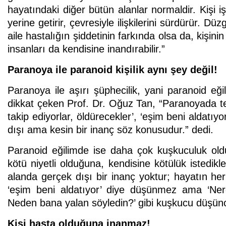
hayatındaki diğer bütün alanlar normaldir. Kişi işi
yerine getirir, çevresiyle ilişkilerini sürdürür. 
aile hastalığın şiddetinin farkında olsa da, kişini
insanları da kendisine inandırabilir.”
Paranoya ile paranoid kişilik aynı şey değil!
Paranoya ile aşırı şüphecilik, yani paranoid eği
dikkat çeken Prof. Dr. Oğuz Tan, “Paranoyada tek
takip ediyorlar, öldürecekler’, ‘eşim beni aldatı
dışı ama kesin bir inanç söz konusudur.” dedi.
Paranoid eğilimde ise daha çok kuşkuculuk oldu
kötü niyetli olduğuna, kendisine kötülük istedikle
alanda gerçek dışı bir inanç yoktur; hayatın he
‘eşim beni aldatıyor’ diye düşünmez ama ‘Nere
Neden bana yalan söyledin?’ gibi kuşkucu düşünce
Kişi hasta olduğuna inanmaz!