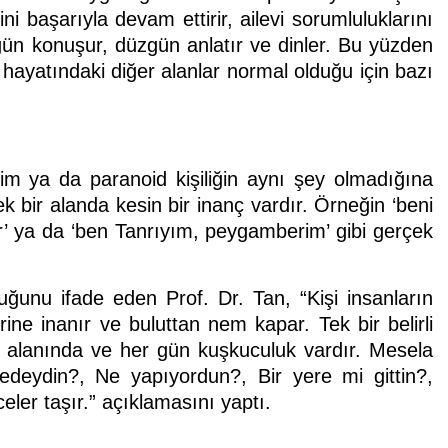
ni başarıyla devam ettirir, ailevi sorumluluklarını
Düzgün konuşur, düzgün anlatır ve dinler. Bu yüzden
n hayatındaki diğer alanlar normal olduğu için bazı
lim ya da paranoid kişiliğin aynı şey olmadığına
 bir alanda kesin bir inanç vardır. Örneğin ‘beni
yor’ ya da ‘ben Tanrıyım, peygamberim’ gibi gerçek
ğunu ifade eden Prof. Dr. Tan, “Kişi insanların
rine inanır ve buluttan nem kapar. Tek bir belirli
r alanında ve her gün kuşkuculuk vardır. Mesela
deydin?, Ne yapıyordun?, Bir yere mi gittin?,
ler taşır.” açıklamasını yaptı.