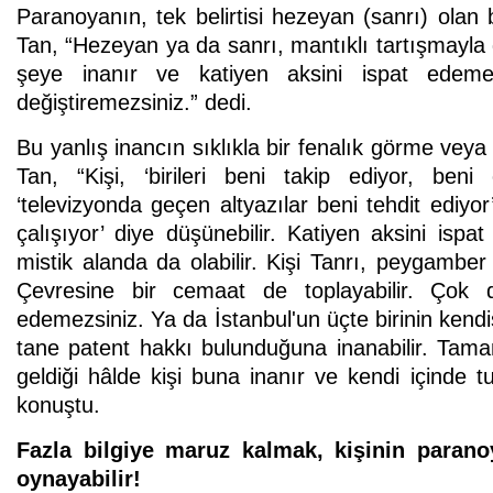
Paranoyanın, tek belirtisi hezeyan (sanrı) olan 
Tan, “Hezeyan ya da sanrı, mantıklı tartışmayla dü
şeye inanır ve katiyen aksini ispat edeme
değiştiremezsiniz.” dedi.
Bu yanlış inancın sıklıkla bir fenalık görme veya 
Tan, “Kişi, ‘birileri beni takip ediyor, beni ö
‘televizyonda geçen altyazılar beni tehdit ediyo
çalışıyor’ diye düşünebilir. Katiyen aksini ispa
mistik alanda da olabilir. Kişi Tanrı, peygamber
Çevresine bir cemaat de toplayabilir. Çok d
edemezsiniz. Ya da İstanbul'un üçte birinin kendi
tane patent hakkı bulunduğuna inanabilir. Tam
geldiği hâlde kişi buna inanır ve kendi içinde tu
konuştu.
Fazla bilgiye maruz kalmak, kişinin paranoya
oynayabilir!