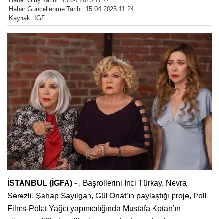
Haber Giriş Tarihi: 15.04.2025 11:24
Haber Güncellenme Tarihi: 15.04.2025 11:24
Kaynak: IGF
İSTANBUL (İGFA) -
. Başrollerini İnci Türkay, Nevra
Serezli, Şahap Sayılgan, Gül Onat’ın paylaştığı proje, Poll
Films-Polat Yağcı yapımcılığında Mustafa Kotan’ın