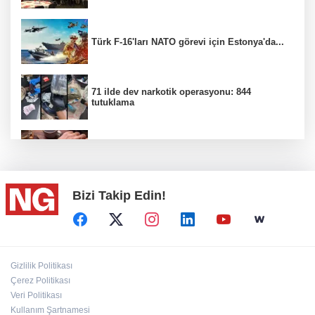
Türk F-16'ları NATO görevi için Estonya'da...
71 ilde dev narkotik operasyonu: 844
tutuklama
100 Ülkeye Ulaşmayı Hedefliyor
Bizi Takip Edin!
CHP'de kongre hazırlıkları hızlandı...
Bahçıvan: Finansman Zinciri Kırılırsa Üretim
Gizlilik Politikası
de Durur
Çerez Politikası
Veri Politikası
Kullanım Şartnamesi
'Terörsüz Türkiye' kanun teklifi TBMM'ye