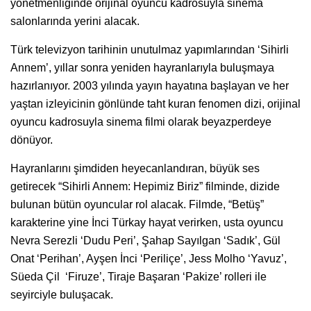
yönetmenliğinde orijinal oyuncu kadrosuyla sinema
salonlarında yerini alacak.
Türk televizyon tarihinin unutulmaz yapımlarından ‘Sihirli
Annem’, yıllar sonra yeniden hayranlarıyla buluşmaya
hazırlanıyor. 2003 yılında yayın hayatına başlayan ve her
yaştan izleyicinin gönlünde taht kuran fenomen dizi, orijinal
oyuncu kadrosuyla sinema filmi olarak beyazperdeye
dönüyor.
Hayranlarını şimdiden heyecanlandıran, büyük ses
getirecek “Sihirli Annem: Hepimiz Biriz” filminde, dizide
bulunan bütün oyuncular rol alacak. Filmde, “Betüş”
karakterine yine İnci Türkay hayat verirken, usta oyuncu
Nevra Serezli ‘Dudu Peri’, Şahap Sayılgan ‘Sadık’, Gül
Onat ‘Perihan’, Ayşen İnci ‘Periliçe’, Jess Molho ‘Yavuz’,
Süeda Çil ‘Firuze’, Tiraje Başaran ‘Pakize’ rolleri ile
seyirciyle buluşacak.