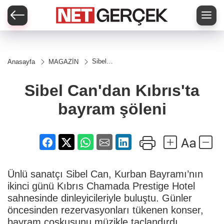
Sibel
Anasayfa
MAGAZİN
Can'dan
Kıbrıs'ta
bayram
Sibel Can'dan Kıbrıs'ta
şöleni
bayram şöleni
Ünlü sanatçı Sibel Can, Kurban Bayramı’nın
ikinci günü Kıbrıs Chamada Prestige Hotel
sahnesinde dinleyicileriyle buluştu. Günler
öncesinden rezervasyonları tükenen konser,
bayram coşkusunu müzikle taçlandırdı.