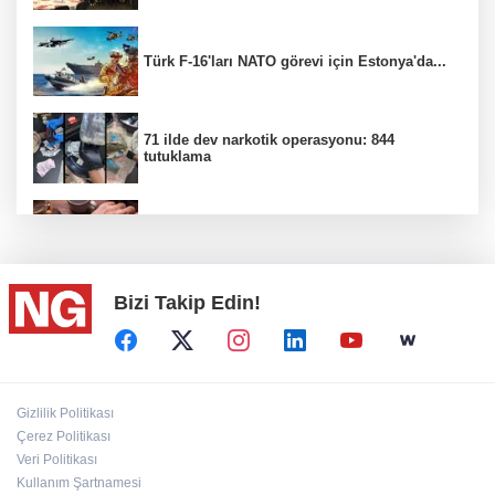
Türk F-16'ları NATO görevi için Estonya'da...
71 ilde dev narkotik operasyonu: 844
tutuklama
100 Ülkeye Ulaşmayı Hedefliyor
Bizi Takip Edin!
CHP'de kongre hazırlıkları hızlandı...
Bahçıvan: Finansman Zinciri Kırılırsa Üretim
Gizlilik Politikası
de Durur
Çerez Politikası
Veri Politikası
Kullanım Şartnamesi
'Terörsüz Türkiye' kanun teklifi TBMM'ye