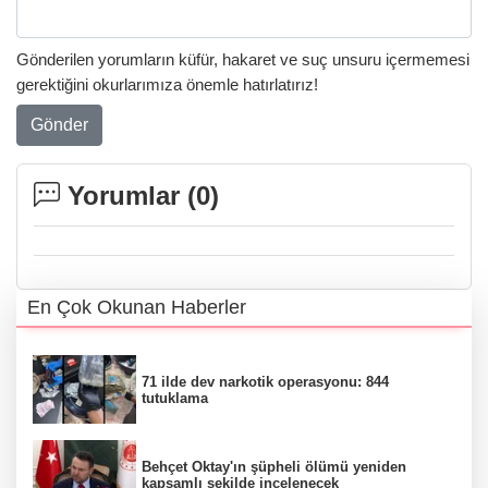
Gönderilen yorumların küfür, hakaret ve suç unsuru içermemesi
gerektiğini okurlarımıza önemle hatırlatırız!
Gönder
Yorumlar (
0
)
En Çok Okunan Haberler
71 ilde dev narkotik operasyonu: 844
tutuklama
Behçet Oktay'ın şüpheli ölümü yeniden
kapsamlı şekilde incelenecek