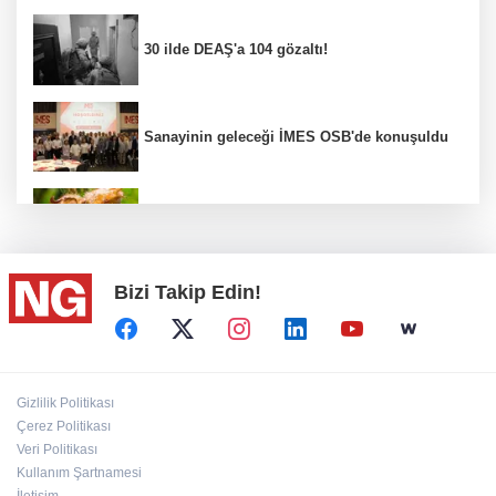
30 ilde DEAŞ'a 104 gözaltı!
Sanayinin geleceği İMES OSB'de konuşuldu
Fındık alım fiyatları açıklandı...
Bizi Takip Edin!
Türkiye, Suudi Arabistan ve Pakistan ortak
savunma anlaşması...
BİK’ten gazete ve internet haber sitelerine
Gizlilik Politikası
mevzuat eğitimi
Çerez Politikası
Veri Politikası
Kullanım Şartnamesi
“Ceyhan'ı Adeta Bir Rotterdam Yapabiliriz"
İletişim