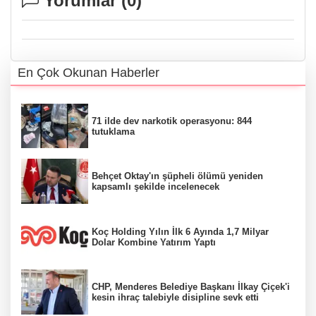
Yorumlar (
0
)
En Çok Okunan Haberler
71 ilde dev narkotik operasyonu: 844
tutuklama
Behçet Oktay'ın şüpheli ölümü yeniden
kapsamlı şekilde incelenecek
Koç Holding Yılın İlk 6 Ayında 1,7 Milyar
Dolar Kombine Yatırım Yaptı
CHP, Menderes Belediye Başkanı İlkay Çiçek'i
kesin ihraç talebiyle disipline sevk etti