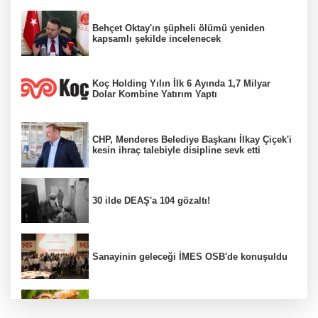
Behçet Oktay'ın şüpheli ölümü yeniden
kapsamlı şekilde incelenecek
Koç Holding Yılın İlk 6 Ayında 1,7 Milyar
Dolar Kombine Yatırım Yaptı
CHP, Menderes Belediye Başkanı İlkay Çiçek'i
kesin ihraç talebiyle disipline sevk etti
30 ilde DEAŞ'a 104 gözaltı!
Sanayinin geleceği İMES OSB'de konuşuldu
Fındık alım fiyatları açıklandı...