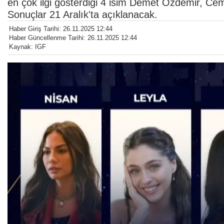
en çok ilgi gösterdiği 4 isim Demet Özdemir, Ce
Sonuçlar 21 Aralık'ta açıklanacak.
Haber Giriş Tarihi: 26.11.2025 12:44
Haber Güncellenme Tarihi: 26.11.2025 12:44
Kaynak: IGF