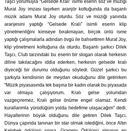
Taşcı yorumuyla “Gelsede Kralı” isimli eserin söz ve müziği
Murat Joy imzası taşırken aranjör koltuğunda da başarılı
müzik adamı Murat Joy oturdu. Söz ve müziği yanında
aranjesini yaptığı “Gelsede Kralı” isimli eserin klip
yönetmenliğini kimseye bırakmayan, birçok ünlü isme
yaptığı çalışmalarla adından övgü ile bahsettiren Murat Joy,
klip yönetmeni koltuğuna da oturdu. Başarılı şarkıcı Dilek
Taşcı, Club tarzındaki bu eserin bir slogan olarak herkesin
diline takılacağını iddia ederken, herkesin gelsede kralı
diyeceği bir durumu olduğunu söyledi. Güzel şarkıcı bu
şarkıyla kendisinin de meydan okuduğunu dile getirirken
“Müzik piyasasında tek başına bir kadın olarak bu piyasada
var olmaya çalışıyorum, Kralı gelse yolumdan
vazgeçiremez, Kralı gelse önüme engel olamaz. Kendi
kurallarımla yürüdüğüm yolda hedefime ulaşacağım” dedi.
Hayallerinin büyük olduğunu dile getiren Dilek Taşcı,
Dünya çapında tanınan bir star olmak istediğini, önce Altın
Kelebek ödülünü sonra, Grammy Ödülünü almanın en