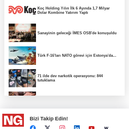
Koç Holding Yılın İlk 6 Ayında 1,7 Milyar
Dolar Kombine Yatırım Yaptı
Sanayinin geleceği İMES OSB'de konuşuldu
Türk F-16'ları NATO görevi için Estonya'da...
71 ilde dev narkotik operasyonu: 844
tutuklama
100 Ülkeye Ulaşmayı Hedefliyor
Bizi Takip Edin!
CHP'de kongre hazırlıkları hızlandı...