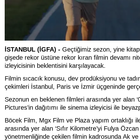
İSTANBUL (İGFA) -
Geçtiğimiz sezon, yine kita
gişede rekor üstüne rekor kıran filmin devamı nit
izleyicisinin beklentisini karşılayacak.
Filmin sıcacık konusu, dev prodüksiyonu ve tadı
çekimleri İstanbul, Paris ve İzmir üçgeninde gerçek
Sezonun en beklenen filmleri arasında yer alan 
Pictures’in dağıtımı ile sinema izleyicisi ile bey
Böcek Film, Mgx Film ve Plaza yapım ortaklığı il
arasında yer alan ‘Sıfır Kilometre’yi Fulya Özcan
yönetmenliğinde çekilen filmin kadrosunda Ak ve Z