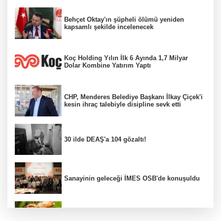
Behçet Oktay'ın şüpheli ölümü yeniden
kapsamlı şekilde incelenecek
Koç Holding Yılın İlk 6 Ayında 1,7 Milyar
Dolar Kombine Yatırım Yaptı
CHP, Menderes Belediye Başkanı İlkay Çiçek'i
kesin ihraç talebiyle disipline sevk etti
30 ilde DEAŞ'a 104 gözaltı!
Sanayinin geleceği İMES OSB'de konuşuldu
Fındık alım fiyatları açıklandı...