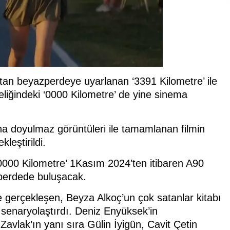
ptan beyazperdeye uyarlanan ‘3391 Kilometre’ ile
eliğindeki ‘0000 Kilometre’ de yine sinema
na doyulmaz görüntüleri ile tamamlanan filmin
leştirildi.
‘0000 Kilometre’ 1Kasım 2024’ten itibaren A90
azperdede buluşacak.
e gerçekleşen, Beyza Alkoç’un çok satanlar kitabı
 senaryolaştırdı. Deniz Enyüksek’in
avlak’ın yanı sıra Gülin İyigün, Cavit Çetin