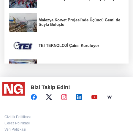
Malezya Korvet Projesi'nde Üçüncü Gemi de
Suyla Buluştu
TEI TEKNOLOJİ Çatısı Kuruluyor
BİK’ten gazete ve internet haber sitelerine
mevzuat eğitimi
Bizi Takip Edin!
İstanbul’da suç çetelerine operasyon!
“Ceyhan'ı Adeta Bir Rotterdam Yapabiliriz"
Gizlilik Politikası
Çerez Politikası
Veri Politikası