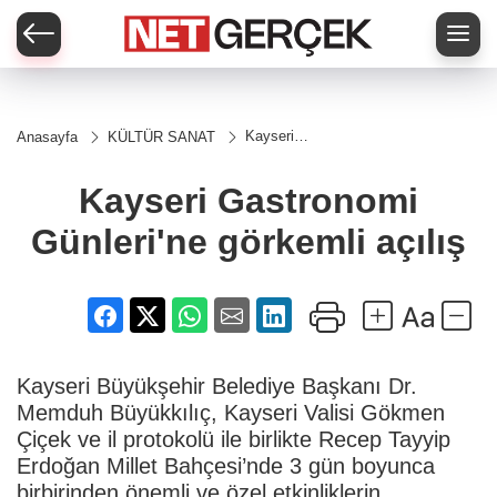
Kayseri
Anasayfa
KÜLTÜR SANAT
Gastronomi
Günleri'ne
görkemli
Kayseri Gastronomi
açılış
Günleri'ne görkemli açılış
Kayseri Büyükşehir Belediye Başkanı Dr.
Memduh Büyükkılıç, Kayseri Valisi Gökmen
Çiçek ve il protokolü ile birlikte Recep Tayyip
Erdoğan Millet Bahçesi’nde 3 gün boyunca
birbirinden önemli ve özel etkinliklerin