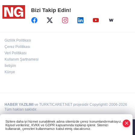
Bizi Takip Edin!
Türkiye, Suudi Arabistan ve Pakistan ortak
savunma anlaşması...
BİK’ten gazete ve internet haber sitelerine
Gizlilik Politikası
mevzuat eğitimi
Çerez Politikası
Veri Politikası
Kullanım Şartnamesi
“Ceyhan'ı Adeta Bir Rotterdam Yapabiliriz"
İletişim
Künye
HABER YAZILIMI
ve TURKTICARET.NET projesidir Copyright© 2006-2026
Tüm hakları saklıdır.
Sizlere daha iyi hizmet sunabilmek adına sitemizde çerez konumlandırmaktayız.
Kişisel verileriniz, KVKK ve GDPR kapsamında toplanıp işlenir. Sitemizi
kullanarak, çerezleri kullanmamızı kabul etmiş olacaksınız.
Anasayfa
Haber Ara
Yazarlar