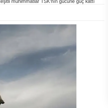
 çeşitli mühimmatlar TSK’nın gücüne güç kattı