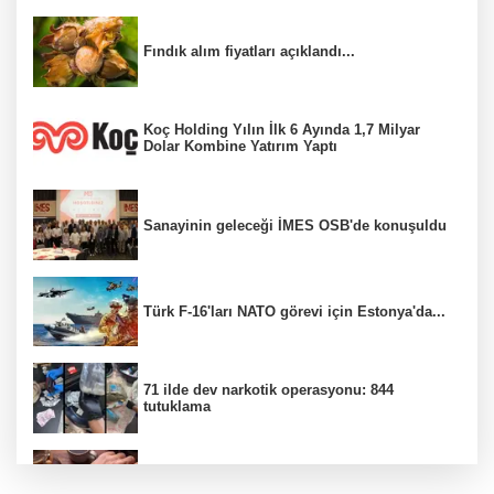
Fındık alım fiyatları açıklandı...
Koç Holding Yılın İlk 6 Ayında 1,7 Milyar
Dolar Kombine Yatırım Yaptı
Sanayinin geleceği İMES OSB'de konuşuldu
Türk F-16'ları NATO görevi için Estonya'da...
71 ilde dev narkotik operasyonu: 844
tutuklama
100 Ülkeye Ulaşmayı Hedefliyor