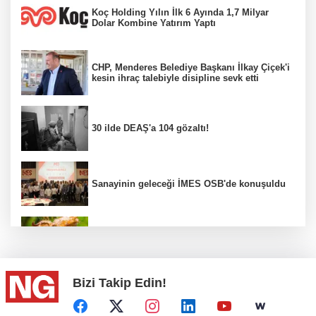
Koç Holding Yılın İlk 6 Ayında 1,7 Milyar
Dolar Kombine Yatırım Yaptı
CHP, Menderes Belediye Başkanı İlkay Çiçek'i
kesin ihraç talebiyle disipline sevk etti
30 ilde DEAŞ'a 104 gözaltı!
Sanayinin geleceği İMES OSB'de konuşuldu
Fındık alım fiyatları açıklandı...
Bizi Takip Edin!
Türkiye, Suudi Arabistan ve Pakistan ortak
savunma anlaşması...