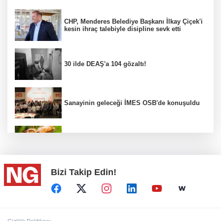
CHP, Menderes Belediye Başkanı İlkay Çiçek'i
kesin ihraç talebiyle disipline sevk etti
30 ilde DEAŞ'a 104 gözaltı!
Sanayinin geleceği İMES OSB'de konuşuldu
Fındık alım fiyatları açıklandı...
Bizi Takip Edin!
Türkiye, Suudi Arabistan ve Pakistan ortak
savunma anlaşması...
BİK’ten gazete ve internet haber sitelerine