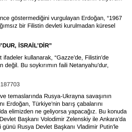
ekince göstermediğini vurgulayan Erdoğan, “1967
ımsız bir Filistin devleti kurulmadan küresel
DUR, İSRAİL’DİR”
 ifadeler kullanarak, “Gazze’de, Filistin’de
eğil. Bu soykırımın faili Netanyahu’dur,
45187703
zirve temaslarında Rusya-Ukrayna savaşının
ı Erdoğan, Türkiye’nin barış çabalarını
olda elimizden ne geliyorsa yapacağız. Bu konuda
na Devlet Başkanı Volodimir Zelenskiy ile Ankara’da
 günü Rusya Devlet Başkanı Vladimir Putin’le