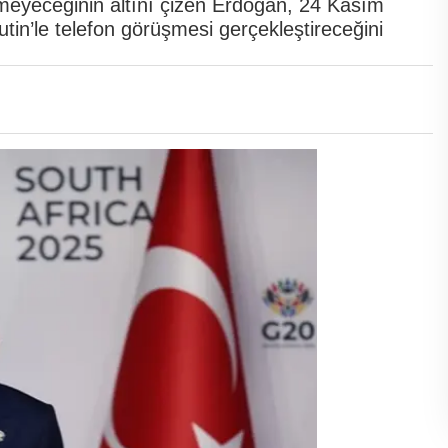
meyeceğinin altını çizen Erdoğan, 24 Kasım
in’le telefon görüşmesi gerçekleştireceğini