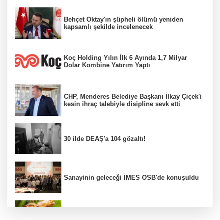
Behçet Oktay'ın şüpheli ölümü yeniden
kapsamlı şekilde incelenecek
Koç Holding Yılın İlk 6 Ayında 1,7 Milyar
Dolar Kombine Yatırım Yaptı
CHP, Menderes Belediye Başkanı İlkay Çiçek'i
kesin ihraç talebiyle disipline sevk etti
30 ilde DEAŞ'a 104 gözaltı!
Sanayinin geleceği İMES OSB'de konuşuldu
Fındık alım fiyatları açıklandı...