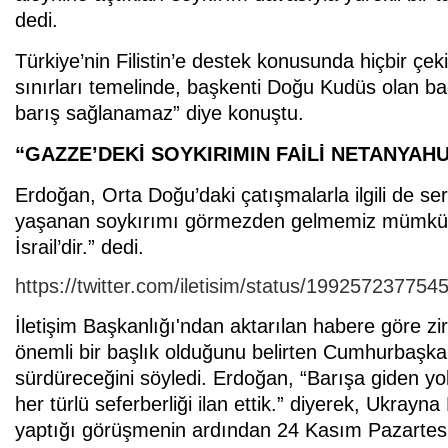
dedi.
Türkiye’nin Filistin’e destek konusunda hiçbir ç
sınırları temelinde, başkenti Doğu Kudüs olan bağ
barış sağlanamaz” diye konuştu.
“GAZZE’DEKİ SOYKIRIMIN FAİLİ NETANYAHU’
Erdoğan, Orta Doğu’daki çatışmalarla ilgili de sert
yaşanan soykırımı görmezden gelmemiz mümkün d
İsrail’dir.” dedi.
https://twitter.com/iletisim/status/19925723775
İletişim Başkanlığı'ndan aktarılan habere göre 
önemli bir başlık olduğunu belirten Cumhurbaşkan
sürdüreceğini söyledi. Erdoğan, “Barışa giden y
her türlü seferberliği ilan ettik.” diyerek, Ukray
yaptığı görüşmenin ardından 24 Kasım Pazartesi