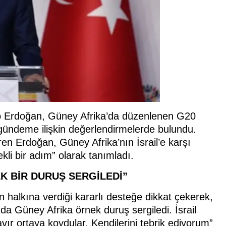
 Erdoğan, Güney Afrika’da düzenlenen G20
a gündeme ilişkin değerlendirmelerde bulundu.
en Erdoğan, Güney Afrika’nın İsrail’e karşı
kli bir adım” olarak tanımladı.
EK BİR DURUŞ SERGİLEDİ”
 halkına verdiği kararlı desteğe dikkat çekerek,
ında Güney Afrika örnek duruş sergiledi. İsrail
avır ortaya koydular. Kendilerini tebrik ediyorum”