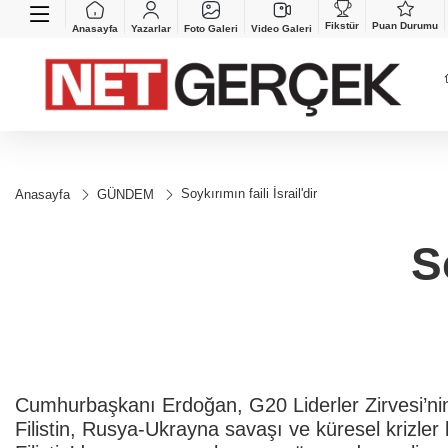
Fikstür
Puan Durumu
Anasayfa
Yazarlar
Foto Galeri
Video Galeri
Soykırımın faili İsrail'dir
Anasayfa
GÜNDEM
S
Cumhurbaşkanı Erdoğan, G20 Liderler Zirvesi’nin
Filistin, Rusya-Ukrayna savaşı ve küresel krizle