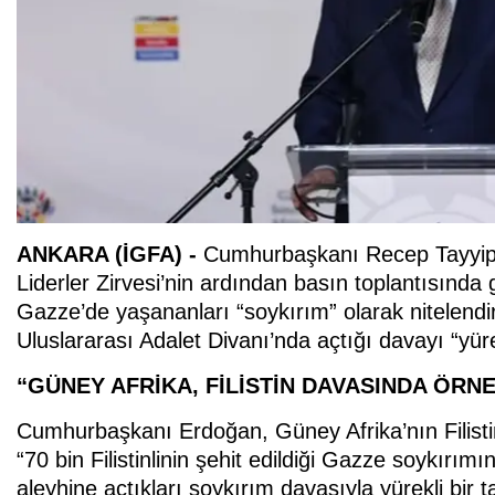
ANKARA (İGFA) -
Cumhurbaşkanı Recep Tayyip
Liderler Zirvesi’nin ardından basın toplantısınd
Gazze’de yaşananları “soykırım” olarak nitelendir
Uluslararası Adalet Divanı’nda açtığı davayı “yüre
“GÜNEY AFRİKA, FİLİSTİN DAVASINDA ÖRN
Cumhurbaşkanı Erdoğan, Güney Afrika’nın Filistin
“70 bin Filistinlinin şehit edildiği Gazze soykırım
aleyhine açtıkları soykırım davasıyla yürekli bir t