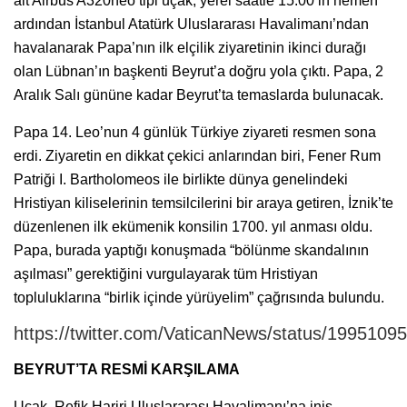
ait Airbus A320neo tipi uçak, yerel saatle 15.00’in hemen
ardından İstanbul Atatürk Uluslararası Havalimanı’ndan
havalanarak Papa’nın ilk elçilik ziyaretinin ikinci durağı
olan Lübnan’ın başkenti Beyrut’a doğru yola çıktı. Papa, 2
Aralık Salı gününe kadar Beyrut’ta temaslarda bulunacak.
Papa 14. Leo’nun 4 günlük Türkiye ziyareti resmen sona
erdi. Ziyaretin en dikkat çekici anlarından biri, Fener Rum
Patriği I. Bartholomeos ile birlikte dünya genelindeki
Hristiyan kiliselerinin temsilcilerini bir araya getiren, İznik’te
düzenlenen ilk ekümenik konsilin 1700. yıl anması oldu.
Papa, burada yaptığı konuşmada “bölünme skandalının
aşılması” gerektiğini vurgulayarak tüm Hristiyan
topluluklarına “birlik içinde yürüyelim” çağrısında bulundu.
https://twitter.com/VaticanNews/status/199510
BEYRUT’TA RESMİ KARŞILAMA
Uçak, Refik Hariri Uluslararası Havalimanı’na iniş