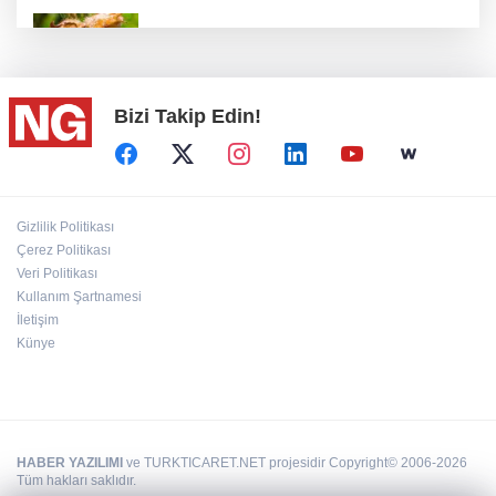
Fındık alım fiyatları açıklandı...
Bizi Takip Edin!
Türkiye, Suudi Arabistan ve Pakistan ortak
savunma anlaşması...
BİK’ten gazete ve internet haber sitelerine
Gizlilik Politikası
mevzuat eğitimi
Çerez Politikası
Veri Politikası
Kullanım Şartnamesi
“Ceyhan'ı Adeta Bir Rotterdam Yapabiliriz"
İletişim
Künye
HABER YAZILIMI
ve TURKTICARET.NET projesidir Copyright© 2006-2026
Tüm hakları saklıdır.