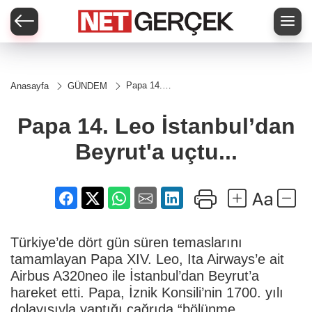
Papa 14.
Anasayfa
GÜNDEM
Leo
İstanbul’dan
Beyrut'a
Papa 14. Leo İstanbul’dan
uçtu...
Beyrut'a uçtu...
Türkiye’de dört gün süren temaslarını
tamamlayan Papa XIV. Leo, Ita Airways’e ait
Airbus A320neo ile İstanbul’dan Beyrut’a
hareket etti. Papa, İznik Konsili’nin 1700. yılı
dolayısıyla yaptığı çağrıda “bölünme