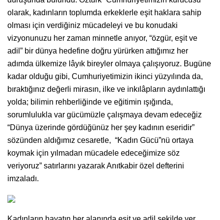
olarak, kadınların toplumda erkeklerle eşit haklara sahip
olması için verdiğiniz mücadeleyi ve bu konudaki
vizyonunuzu her zaman minnetle anıyor, “özgür, eşit ve
adil” bir dünya hedefine doğru yürürken attığımız her
adımda ülkemize lâyık bireyler olmaya çalışıyoruz. Bugüne
kadar olduğu gibi, Cumhuriyetimizin ikinci yüzyılında da,
bıraktığınız değerli mirasın, ilke ve inkılâpların aydınlattığı
yolda; bilimin rehberliğinde ve eğitimin ışığında,
sorumlulukla var gücümüzle çalışmaya devam edeceğiz
“Dünya üzerinde gördüğünüz her şey kadının eseridir”
sözünden aldığımız cesaretle, “Kadın Gücü”nü ortaya
koymak için yılmadan mücadele edeceğimize söz
veriyoruz” satırlarını yazarak Anıtkabir özel defterini
imzaladı.
Kadınların hayatın her alanında eşit ve adil şekilde yer