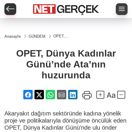
OPET,
Anasayfa
GÜNDEM
Dünya Kadınlar
Günü’nde
Ata’nın
OPET, Dünya Kadınlar
huzurunda
Günü’nde Ata’nın
huzurunda
Akaryakıt dağıtım sektöründe kadına yönelik
proje ve politikalarıyla dönüşüme öncülük eden
OPET, Dünya Kadınlar Günü’nde ulu önder