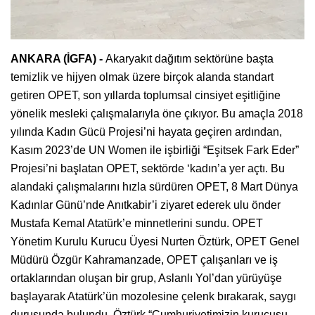
ANKARA (İGFA) -
Akaryakıt dağıtım sektörüne başta
temizlik ve hijyen olmak üzere birçok alanda standart
getiren OPET, son yıllarda toplumsal cinsiyet eşitliğine
yönelik mesleki çalışmalarıyla öne çıkıyor. Bu amaçla 2018
yılında Kadın Gücü Projesi’ni hayata geçiren ardından,
Kasım 2023’de UN Women ile işbirliği “Eşitsek Fark Eder”
Projesi’ni başlatan OPET, sektörde ‘kadın’a yer açtı. Bu
alandaki çalışmalarını hızla sürdüren OPET, 8 Mart Dünya
Kadınlar Günü’nde Anıtkabir’i ziyaret ederek ulu önder
Mustafa Kemal Atatürk’e minnetlerini sundu. OPET
Yönetim Kurulu Kurucu Üyesi Nurten Öztürk, OPET Genel
Müdürü Özgür Kahramanzade, OPET çalışanları ve iş
ortaklarından oluşan bir grup, Aslanlı Yol’dan yürüyüşe
başlayarak Atatürk’ün mozolesine çelenk bırakarak, saygı
duruşunda bulundu. Öztürk “Cumhuriyetimizin kurucusu