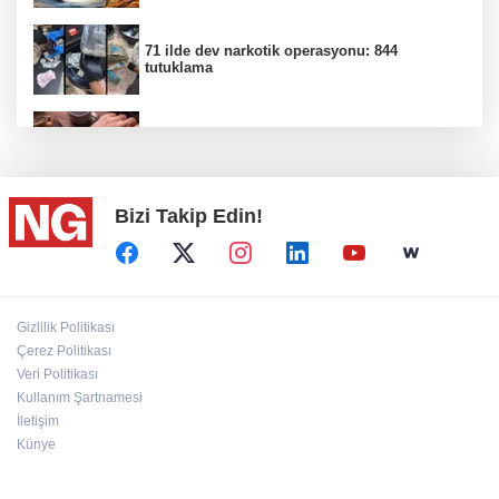
71 ilde dev narkotik operasyonu: 844
tutuklama
100 Ülkeye Ulaşmayı Hedefliyor
Bizi Takip Edin!
CHP'de kongre hazırlıkları hızlandı...
Bahçıvan: Finansman Zinciri Kırılırsa Üretim
Gizlilik Politikası
de Durur
Çerez Politikası
Veri Politikası
Kullanım Şartnamesi
'Terörsüz Türkiye' kanun teklifi TBMM'ye
sunuldu
İletişim
Künye