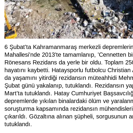
6 Şubat'ta Kahramanmaraş merkezli depremlerin 
Mahallesi'nde 2013'te tamamlanıp, 'Cennetten bir k
Rönesans Rezidans da yerle bir oldu. Toplam 250
hayatını kaybetti. Hataysporlu futbolcu Christian
da yaşamını yitirdiği rezidansın müteahhidi Me
Şubat günü yakalanıp, tutuklandı. Rezidansın ya
Mart'ta tutuklandı. Hatay Cumhuriyet Başsavcıl
depremlerde yıkılan binalardaki ölüm ve yaralanmala
soruşturma kapsamında rezidansın mühendisleri
çıkarıldı. Gözaltına alınan şüpheli, sorgusunun
tutuklandı.