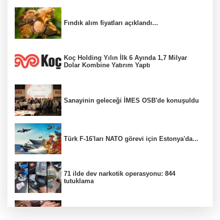
Fındık alım fiyatları açıklandı...
Koç Holding Yılın İlk 6 Ayında 1,7 Milyar
Dolar Kombine Yatırım Yaptı
Sanayinin geleceği İMES OSB'de konuşuldu
Türk F-16'ları NATO görevi için Estonya'da...
71 ilde dev narkotik operasyonu: 844
tutuklama
100 Ülkeye Ulaşmayı Hedefliyor