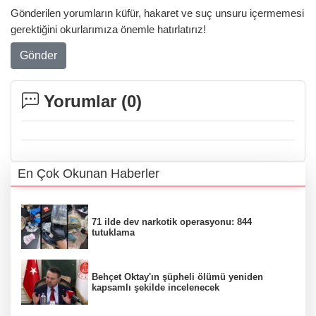
Gönderilen yorumların küfür, hakaret ve suç unsuru içermemesi
gerektiğini okurlarımıza önemle hatırlatırız!
Gönder
Yorumlar (
0
)
En Çok Okunan Haberler
71 ilde dev narkotik operasyonu: 844
tutuklama
Behçet Oktay'ın şüpheli ölümü yeniden
kapsamlı şekilde incelenecek