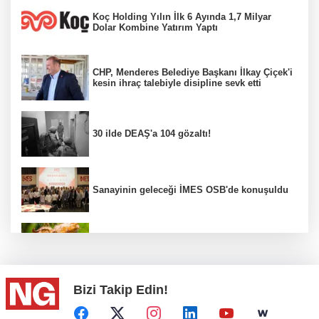
Koç Holding Yılın İlk 6 Ayında 1,7 Milyar
Dolar Kombine Yatırım Yaptı
CHP, Menderes Belediye Başkanı İlkay Çiçek'i
kesin ihraç talebiyle disipline sevk etti
30 ilde DEAŞ'a 104 gözaltı!
Sanayinin geleceği İMES OSB'de konuşuldu
Fındık alım fiyatları açıklandı...
Bizi Takip Edin!
Türkiye, Suudi Arabistan ve Pakistan ortak
savunma anlaşması...