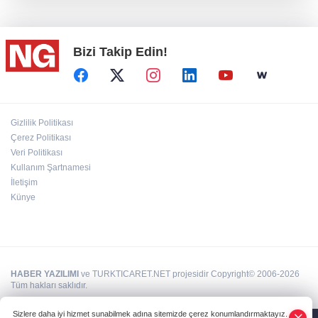
Fındık alım fiyatları açıklandı...
Bizi Takip Edin!
Türkiye, Suudi Arabistan ve Pakistan ortak
savunma anlaşması...
BİK’ten gazete ve internet haber sitelerine
Gizlilik Politikası
mevzuat eğitimi
Çerez Politikası
Veri Politikası
Kullanım Şartnamesi
“Ceyhan'ı Adeta Bir Rotterdam Yapabiliriz"
İletişim
Künye
HABER YAZILIMI
ve TURKTICARET.NET projesidir Copyright© 2006-2026
Tüm hakları saklıdır.
Sizlere daha iyi hizmet sunabilmek adına sitemizde çerez konumlandırmaktayız.