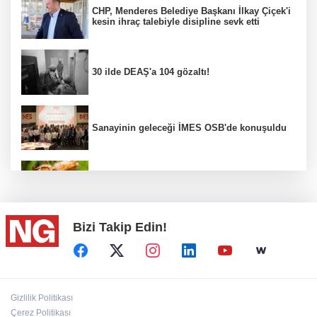
CHP, Menderes Belediye Başkanı İlkay Çiçek'i
kesin ihraç talebiyle disipline sevk etti
30 ilde DEAŞ'a 104 gözaltı!
Sanayinin geleceği İMES OSB'de konuşuldu
Fındık alım fiyatları açıklandı...
Bizi Takip Edin!
Türkiye, Suudi Arabistan ve Pakistan ortak
savunma anlaşması...
BİK’ten gazete ve internet haber sitelerine
Gizlilik Politikası
mevzuat eğitimi
Çerez Politikası