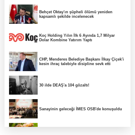
Behçet Oktay'ın şüpheli ölümü yeniden
kapsamlı şekilde incelenecek
Koç Holding Yılın İlk 6 Ayında 1,7 Milyar
Dolar Kombine Yatırım Yaptı
CHP, Menderes Belediye Başkanı İlkay Çiçek'i
kesin ihraç talebiyle disipline sevk etti
30 ilde DEAŞ'a 104 gözaltı!
Sanayinin geleceği İMES OSB'de konuşuldu
Fındık alım fiyatları açıklandı...