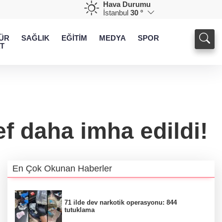
Hava Durumu
İstanbul
30 °
ÜR
SAĞLIK
EĞİTİM
MEDYA
SPOR
T
ef daha imha edildi!
En Çok Okunan Haberler
71 ilde dev narkotik operasyonu: 844
tutuklama