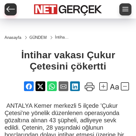
İntihar
Anasayfa
GÜNDEM
vakası
Çukur
Çetesini
İntihar vakası Çukur
çökertti
Çetesini çökertti
ANTALYA Kemer merkezli 5 ilçede 'Çukur
Çetesi'ne yönelik düzenlenen operasyonda
gözaltına alınan 43 şüpheli, adliyeye sevk
edildi. Çetenin, 28 yaşındaki oğlunun
borçlarından dolayı intihar etmesi üzerine bir