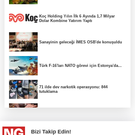
Koç Holding Yılın İlk 6 Ayında 1,7 Milyar
Dolar Kombine Yatırım Yaptı
Sanayinin geleceği İMES OSB'de konuşuldu
Türk F-16'ları NATO görevi için Estonya'da...
71 ilde dev narkotik operasyonu: 844
tutuklama
100 Ülkeye Ulaşmayı Hedefliyor
Bizi Takip Edin!