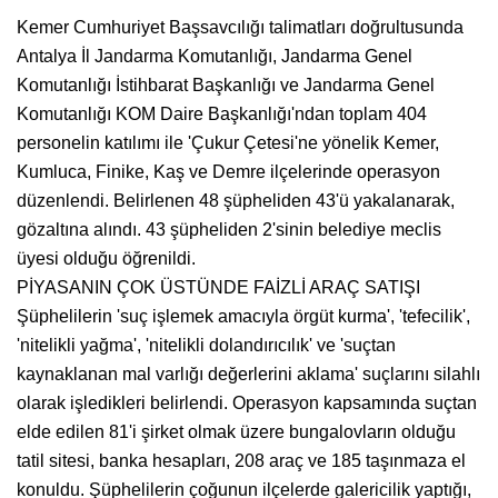
Kemer Cumhuriyet Başsavcılığı talimatları doğrultusunda
Antalya İl Jandarma Komutanlığı, Jandarma Genel
Komutanlığı İstihbarat Başkanlığı ve Jandarma Genel
Komutanlığı KOM Daire Başkanlığı'ndan toplam 404
personelin katılımı ile 'Çukur Çetesi'ne yönelik Kemer,
Kumluca, Finike, Kaş ve Demre ilçelerinde operasyon
düzenlendi. Belirlenen 48 şüpheliden 43'ü yakalanarak,
gözaltına alındı. 43 şüpheliden 2'sinin belediye meclis
üyesi olduğu öğrenildi.
PİYASANIN ÇOK ÜSTÜNDE FAİZLİ ARAÇ SATIŞI
Şüphelilerin 'suç işlemek amacıyla örgüt kurma', 'tefecilik',
'nitelikli yağma', 'nitelikli dolandırıcılık' ve 'suçtan
kaynaklanan mal varlığı değerlerini aklama' suçlarını silahlı
olarak işledikleri belirlendi. Operasyon kapsamında suçtan
elde edilen 81'i şirket olmak üzere bungalovların olduğu
tatil sitesi, banka hesapları, 208 araç ve 185 taşınmaza el
konuldu. Şüphelilerin çoğunun ilçelerde galericilik yaptığı,