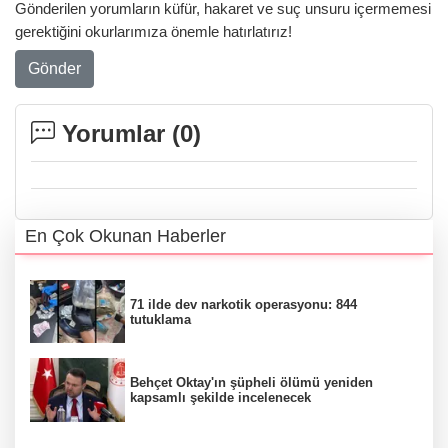
Gönderilen yorumların küfür, hakaret ve suç unsuru içermemesi
gerektiğini okurlarımıza önemle hatırlatırız!
Gönder
Yorumlar (
0
)
En Çok Okunan Haberler
71 ilde dev narkotik operasyonu: 844
tutuklama
Behçet Oktay'ın şüpheli ölümü yeniden
kapsamlı şekilde incelenecek