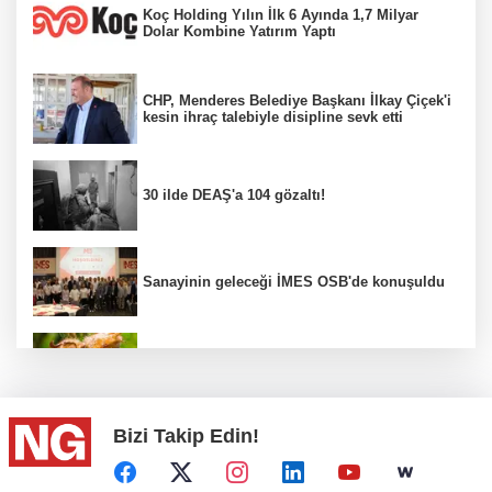
Koç Holding Yılın İlk 6 Ayında 1,7 Milyar
Dolar Kombine Yatırım Yaptı
CHP, Menderes Belediye Başkanı İlkay Çiçek'i
kesin ihraç talebiyle disipline sevk etti
30 ilde DEAŞ'a 104 gözaltı!
Sanayinin geleceği İMES OSB'de konuşuldu
Fındık alım fiyatları açıklandı...
Bizi Takip Edin!
Türkiye, Suudi Arabistan ve Pakistan ortak
savunma anlaşması...