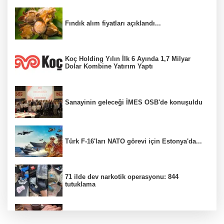
Fındık alım fiyatları açıklandı...
Koç Holding Yılın İlk 6 Ayında 1,7 Milyar
Dolar Kombine Yatırım Yaptı
Sanayinin geleceği İMES OSB'de konuşuldu
Türk F-16'ları NATO görevi için Estonya'da...
71 ilde dev narkotik operasyonu: 844
tutuklama
100 Ülkeye Ulaşmayı Hedefliyor