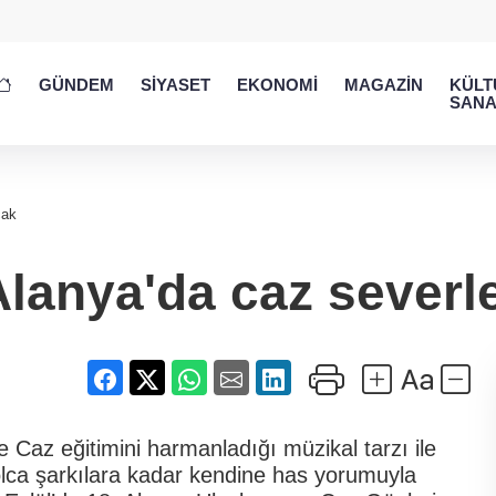
GÜNDEM
SİYASET
EKONOMİ
MAGAZİN
KÜLT
SANA
cak
Alanya'da caz severl
e Caz eğitimini harmanladığı müzikal tarzı ile
ca şarkılara kadar kendine has yorumuyla