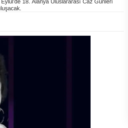
1 Eylül’de 18. Alanya Uluslararası Caz Günleri
uluşacak.