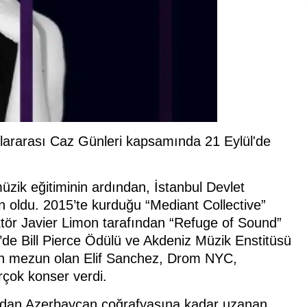
slararası Caz Günleri kapsamında 21 Eylül'de
üzik eğitiminin ardından, İstanbul Devlet
 oldu. 2015’te kurduğu “Mediant Collective”
üktör Javier Limon tarafından “Refuge of Sound”
7’de Bill Pierce Ödülü ve Akdeniz Müzik Enstitüsü
en mezun olan Elif Sanchez, Drom NYC,
çok konser verdi.
lu’dan Azerbaycan coğrafyasına kadar uzanan