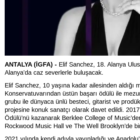
ANTALYA (İGFA) -
Elif Sanchez, 18. Alanya Ulu
Alanya'da caz severlerle buluşacak.
Elif Sanchez, 10 yaşına kadar ailesinden aldığı m
Konservatuvarından üstün başarı ödülü ile mezun
grubu ile dünyaca ünlü besteci, gitarist ve prod
projesine konuk sanatçı olarak davet edildi. 201
Ödülü’nü kazanarak Berklee College of Music’d
Rockwood Music Hall ve The Well Brooklyn’de bir
2021 yılında kendi adıyla yayınladığı ve Anado