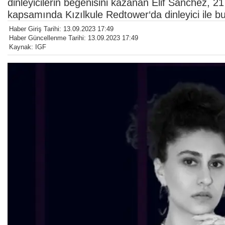
dinleyicilerin beğenisini kazanan Elif Sanchez, 2
kapsamında Kızılkule Redtower‘da dinleyici ile b
Haber Giriş Tarihi: 13.09.2023 17:49
Haber Güncellenme Tarihi: 13.09.2023 17:49
Kaynak: IGF