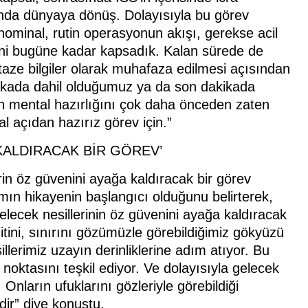
ında dünyaya dönüş. Dolayısıyla bu görev
nominal, rutin operasyonun akışı, gerekse acil
erini bugüne kadar kapsadık. Kalan sürede de
taze bilgiler olarak muhafaza edilmesi açısından
akikada dahil olduğumuz ya da son dakikada
un mental hazırlığını çok daha önceden zaten
 açıdan hazırız görev için.”
KALDIRACAK BİR GÖREV’
rin öz güvenini ayağa kaldıracak bir görev
mın hikayenin başlangıcı olduğunu belirterek,
lecek nesillerinin öz güvenini ayağa kaldıracak
itini, sınırını gözümüzle görebildiğimiz gökyüzü
illerimiz uzayın derinliklerine adım atıyor. Bu
 noktasını teşkil ediyor. Ve dolayısıyla gelecek
Onların ufuklarını gözleriyle görebildiği
ir” diye konuştu.