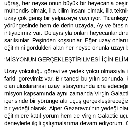
uğraş, her neyse onun büyük bir heyecanla peşin
mühendis olmak, illa bilim insanı olmak, illa teknik
uzay çok geniş bir yelpazeye yayılıyor. Ticarileş
yörüngesinde hem de derin uzayda, Ay ve ötesind
ihtiyacımız var. Dolayısıyla onları heyecanlandı
sarılsınlar. Peşinden koşsunlar. Eğer uzay onları
eğitimini gördükleri alan her neyse onunla uzayı b
‘MİSYONUN GERÇEKLEŞTİRİLMESİ İÇİN ELİ
Uzay yolculuğu görevi ve yedek yolcu olmasıyla il
farklı görevimiz var. Bir tanesi bu yılın sonunda,
olan uluslararası uzay istasyonunda icra edeceği
misyon kapsamında aynı zamanda Virgin Galactic 
içerisinde bir yörünge altı uçuş gerçekleştireceğ
bir yedeği olarak, Alper Gezeravcı'nın yedeği ol
eğitimlere katılıyorum hem de Virgin Galactic uç
deneylerle ilgili çalışmalarıma devam ediyorum. 