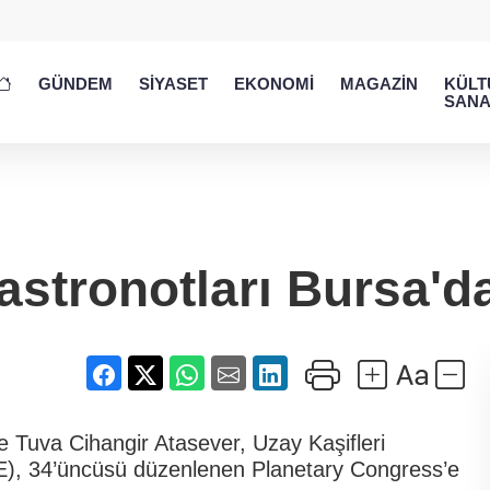
GÜNDEM
SİYASET
EKONOMİ
MAGAZİN
KÜLT
SANA
stronotları Bursa'da
e Tuva Cihangir Atasever, Uzay Kaşifleri
E), 34’üncüsü düzenlenen Planetary Congress’e