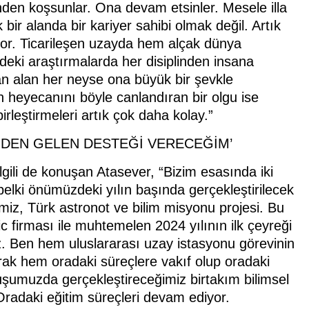
den koşsunlar. Ona devam etsinler. Mesele illa
 bir alanda bir kariyer sahibi olmak değil. Artık
iyor. Ticarileşen uzayda hem alçak dünya
eki araştırmalarda her disiplinden insana
ran alan her neyse ona büyük bir şevkle
n heyecanını böyle canlandıran bir olgu ise
irleştirmeleri artık çok daha kolay.”
MDEN GELEN DESTEĞİ VERECEĞİM’
gili de konuşan Atasever, “Bizim esasında iki
 belki önümüzdeki yılın başında gerçekleştirilecek
miz, Türk astronot ve bilim misyonu projesi. Bu
firması ile muhtemelen 2024 yılının ilk çeyreği
iz. Ben hem uluslararası uzay istasyonu görevinin
arak hem oradaki süreçlere vakıf olup oradaki
uşumuzda gerçekleştireceğimiz birtakım bilimsel
Oradaki eğitim süreçleri devam ediyor.