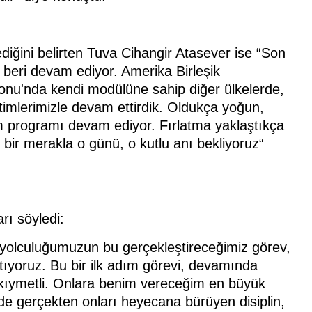
iğini belirten Tuva Cihangir Atasever ise “Son
 beri devam ediyor. Amerika Birleşik
syonu'nda kendi modülüne sahip diğer ülkelerde,
itimlerimizle devam ettirdik. Oldukça yoğun,
im programı devam ediyor. Fırlatma yaklaştıkça
 bir merakla o günü, o kutlu anı bekliyoruz“
rı söyledi:
ay yolculuğumuzun bu gerçekleştireceğimiz görev,
atıyoruz. Bu bir ilk adım görevi, devamında
k kıymetli. Onlara benim vereceğim en büyük
de gerçekten onları heyecana bürüyen disiplin,