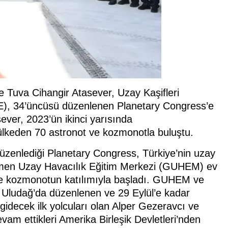
e Tuva Cihangir Atasever, Uzay Kaşifleri
E), 34’üncüsü düzenlenen Planetary Congress’e
ever, 2023’ün ikinci yarısında
9 ülkeden 70 astronot ve kozmonotla buluştu.
 düzenlediği Planetary Congress, Türkiye’nin uzay
Gökmen Uzay Havacılık Eğitim Merkezi (GUHEM) ev
t ve kozmonotun katılımıyla başladı. GUHEM ve
Uludağ’da düzenlenen ve 29 Eylül’e kadar
idecek ilk yolcuları olan Alper Gezeravcı ve
vam ettikleri Amerika Birleşik Devletleri’nden