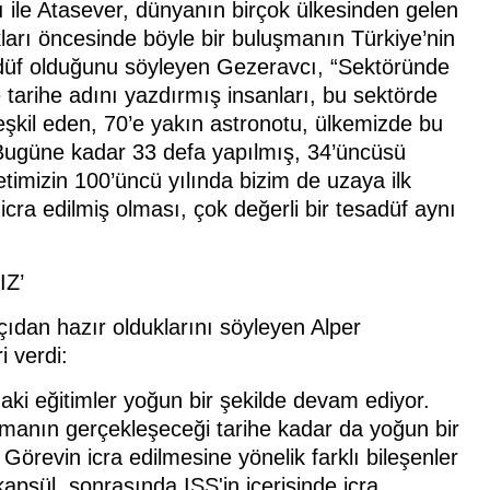
ile Atasever, dünyanın birçok ülkesinden gelen
ları öncesinde böyle bir buluşmanın Türkiye’nin
sadüf olduğunu söyleyen Gezeravcı, “Sektöründe
 tarihe adını yazdırmış insanları, bu sektörde
eşkil eden, 70’e yakın astronotu, ülkemizde bu
. Bugüne kadar 33 defa yapılmış, 34’üncüsü
imizin 100’üncü yılında bizim de uzaya ilk
cra edilmiş olması, çok değerli bir tesadüf aynı
Z’
ıdan hazır olduklarını söyleyen Alper
i verdi:
aki eğitimler yoğun bir şekilde devam ediyor.
latmanın gerçekleşeceği tarihe kadar da yoğun bir
örevin icra edilmesine yönelik farklı bileşenler
kapsül, sonrasında ISS'in içerisinde icra