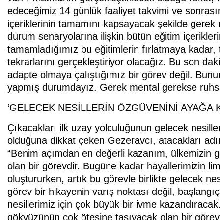
edeceğimiz 14 günlük faaliyet takvimi ve sonras
içeriklerinin tamamını kapsayacak şekilde gerek 
durum senaryolarına ilişkin bütün eğitim içerikl
tamamladığımız bu eğitimlerin fırlatmaya kadar, 
tekrarlarını gerçekleştiriyor olacağız. Bu son d
adapte olmaya çalıştığımız bir görev değil. Bun
yapmış durumdayız. Gerek mental gerekse ruhsal
‘GELECEK NESİLLERİN ÖZGÜVENİNİ AYAĞA 
Çıkacakları ilk uzay yolculuğunun gelecek nesille
olduğuna dikkat çeken Gezeravcı, atacakları adı
“Benim açımdan en değerli kazanım, ülkemizin ge
olan bir görevdir. Bugüne kadar hayallerimizin lim
oluştururken, artık bu görevle birlikte gelecek nes
görev bir hikayenin varış noktası değil, başlangıç
nesillerimiz için çok büyük bir ivme kazandıracak. 
gökyüzünün çok ötesine taşıyacak olan bir görevd