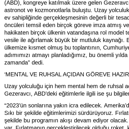
(ABD), kongreye katılmak üzere gelen Gezeravcı 
astronot ve kozmonotlarla buluştu. Uzay yolculuk
ev sahipliğinde gerçekleşmesinin değerli bir te
öncüleri temsil eden birçok göreve imza atmış ve
hakikaten birçok ülkenin vatandaşına rol model t
vesile ile ağırlamak büyük bir mutluluk kaynağı
ülkemize kısmet olmuş bu toplantının, Cumhuriyet
adımımızı atmayı planladığımız, bu önemli yılda i
zamanda” dedi.
‘MENTAL VE RUHSAL AÇIDAN GÖREVE HAZIRI
Uzay yolculuğu için hem mental hem de ruhsal aç
Gezeravcı, ABD’deki eğitimlerle ilgili ise şu bilgiler
“2023’ün sonlarına yakın icra edilecek. Amerika’d
Sıkı bir şekilde eğitimlerimizi sürdürüyoruz. Fır
şekilde bu programın akışı devam ediyor olacak. G
var. Fırlatmanın gerçekleştirilecek olduğu roket, 