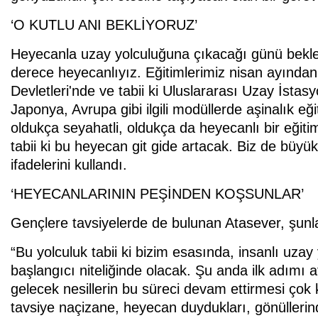
‘O KUTLU ANI BEKLİYORUZ’
Heyecanla uzay yolculuğuna çıkacağı günü bekled
derece heyecanlıyız. Eğitimlerimiz nisan ayından
Devletleri'nde ve tabii ki Uluslararası Uzay İsta
Japonya, Avrupa gibi ilgili modüllerde aşinalık eğ
oldukça seyahatli, oldukça da heyecanlı bir eğit
tabii ki bu heyecan git gide artacak. Biz de büyük
ifadelerini kullandı.
‘HEYECANLARININ PEŞİNDEN KOŞSUNLAR’
Gençlere tavsiyelerde de bulunan Atasever, şunla
“Bu yolculuk tabii ki bizim esasında, insanlı uz
başlangıcı niteliğinde olacak. Şu anda ilk adımı 
gelecek nesillerin bu süreci devam ettirmesi ço
tavsiye naçizane, heyecan duydukları, gönüllerin