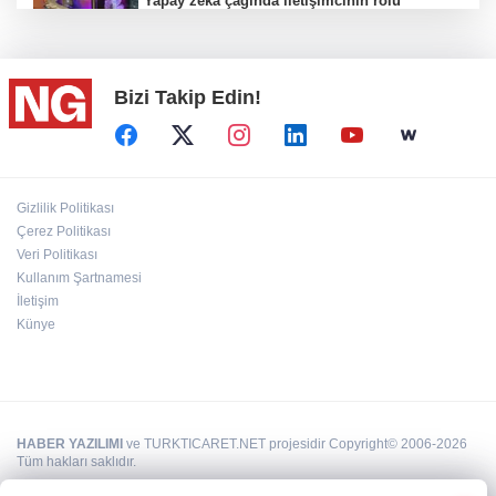
Yapay zekâ çağında iletişimcinin rolü
değişiyor
Bizi Takip Edin!
"Bu Kemal hiçbir gücün karşısında eğilmez"
100 Ülkeye Ulaşmayı Hedefliyor
Gizlilik Politikası
Çerez Politikası
Veri Politikası
Bahçıvan: Finansman Zinciri Kırılırsa Üretim
de Durur
Kullanım Şartnamesi
İletişim
Künye
HABER YAZILIMI
ve TURKTICARET.NET projesidir Copyright© 2006-2026
Tüm hakları saklıdır.