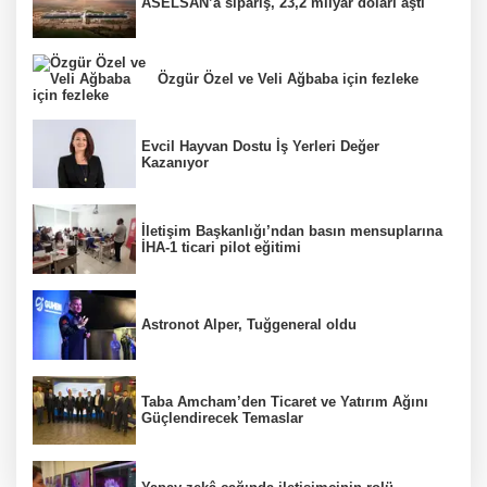
ASELSAN’a sipariş, 23,2 milyar doları aştı
Özgür Özel ve Veli Ağbaba için fezleke
Evcil Hayvan Dostu İş Yerleri Değer
Kazanıyor
İletişim Başkanlığı’ndan basın mensuplarına
İHA-1 ticari pilot eğitimi
Astronot Alper, Tuğgeneral oldu
Taba Amcham’den Ticaret ve Yatırım Ağını
Güçlendirecek Temaslar