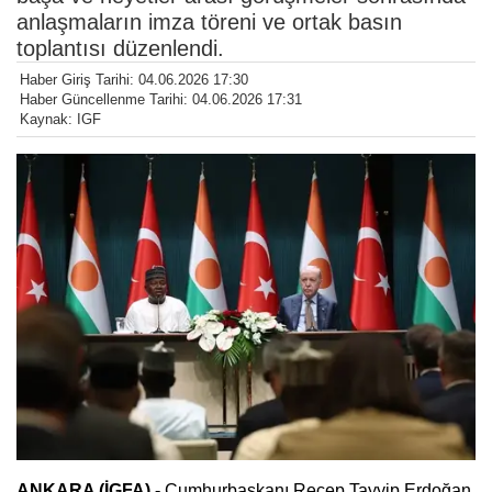
anlaşmaların imza töreni ve ortak basın
toplantısı düzenlendi.
Haber Giriş Tarihi: 04.06.2026 17:30
Haber Güncellenme Tarihi: 04.06.2026 17:31
Kaynak: IGF
ANKARA (İGFA) -
Cumhurbaşkanı Recep Tayyip Erdoğan,