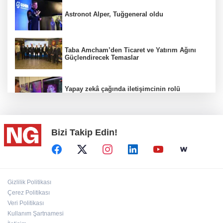
Astronot Alper, Tuğgeneral oldu
Taba Amcham’den Ticaret ve Yatırım Ağını
Güçlendirecek Temaslar
Yapay zekâ çağında iletişimcinin rolü
değişiyor
Bizi Takip Edin!
"Bu Kemal hiçbir gücün karşısında eğilmez"
100 Ülkeye Ulaşmayı Hedefliyor
Gizlilik Politikası
Çerez Politikası
Veri Politikası
Bahçıvan: Finansman Zinciri Kırılırsa Üretim
de Durur
Kullanım Şartnamesi