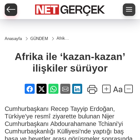
Afrika
Anasayfa
GÜNDEM
ile
‘kazan-
kazan’
Afrika ile ‘kazan-kazan’
ilişkiler
sürüyor
ilişkiler sürüyor
Cumhurbaşkanı Recep Tayyip Erdoğan,
Türkiye’ye resmî ziyarette bulunan Nijer
Cumhurbaşkanı Abdourahamane Tchiani’yi
Cumhurbaşkanlığı Külliyesi’nde yaptığı baş
başa ve heyetler arası görüşmeler sonrasında