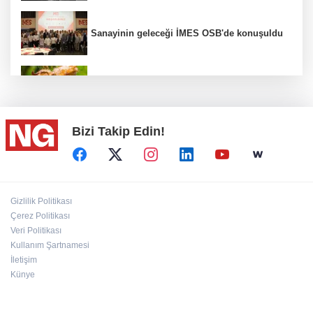
Sanayinin geleceği İMES OSB'de konuşuldu
Fındık alım fiyatları açıklandı...
Bizi Takip Edin!
Türkiye, Suudi Arabistan ve Pakistan ortak
savunma anlaşması...
BİK’ten gazete ve internet haber sitelerine
Gizlilik Politikası
mevzuat eğitimi
Çerez Politikası
Veri Politikası
Kullanım Şartnamesi
“Ceyhan'ı Adeta Bir Rotterdam Yapabiliriz"
İletişim
Künye