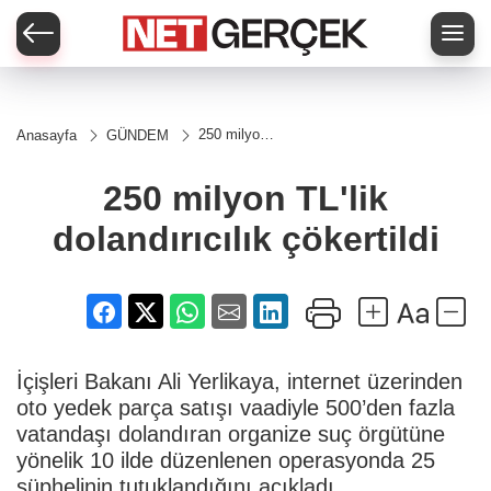
250 milyon
Anasayfa
GÜNDEM
TL'lik
dolandırıcılık
çökertildi
250 milyon TL'lik
dolandırıcılık çökertildi
İçişleri Bakanı Ali Yerlikaya, internet üzerinden
oto yedek parça satışı vaadiyle 500’den fazla
vatandaşı dolandıran organize suç örgütüne
yönelik 10 ilde düzenlenen operasyonda 25
şüphelinin tutuklandığını açıkladı.