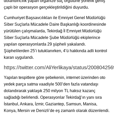
dolandırıcılık yapan organize suç örgütüne yönelik geniş
çaplı bir operasyon gerçekleştirildiğini duyurdu.
Cumhuriyet Başsavcılıkları ile Emniyet Genel Müdürlüğü
Siber Suçlarla Mücadele Daire Başkanlığı koordinesinde
yürütülen çalışmalarda, Tekirdağ İl Emniyet Müdürlüğü
Siber Suçlarla Mücadele Şube Müdürlüğü ekiplerince
yapılan operasyonlarda 29 şüpheli yakalandı.
Şüphelilerden 25’i tutuklanırken, 4’ü hakkında adli kontrol
kararı uygulandı.
https://twitter.com/AliYerlikaya/status/2008042
Yapılan tespitlere göre şebekenin, internet üzerinden oto
yedek parça satma vaadiyle 500’den fazla vatandaşı
dolandırarak yaklaşık 250 milyon TL haksız kazanç
sağladığı belirlendi. Operasyonlar Tekirdağ’ın yanı sıra
İstanbul, Ankara, İzmir, Gaziantep, Samsun, Manisa,
Konya, Mersin ve Denizli’de eş zamanlı olarak düzenlendi.