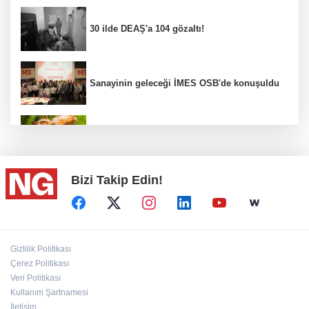
30 ilde DEAŞ'a 104 gözaltı!
Sanayinin geleceği İMES OSB'de konuşuldu
Fındık alım fiyatları açıklandı...
Bizi Takip Edin!
Türkiye, Suudi Arabistan ve Pakistan ortak
savunma anlaşması...
BİK’ten gazete ve internet haber sitelerine
Gizlilik Politikası
mevzuat eğitimi
Çerez Politikası
Veri Politikası
Kullanım Şartnamesi
“Ceyhan'ı Adeta Bir Rotterdam Yapabiliriz"
İletişim