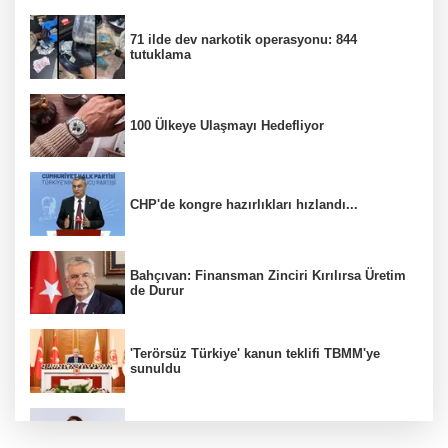
71 ilde dev narkotik operasyonu: 844
tutuklama
100 Ülkeye Ulaşmayı Hedefliyor
CHP'de kongre hazırlıkları hızlandı...
Bahçıvan: Finansman Zinciri Kırılırsa Üretim
de Durur
'Terörsüz Türkiye' kanun teklifi TBMM'ye
sunuldu
Evcil Hayvan Dostu İş Yerleri Değer
Kazanıyor