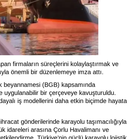
apan firmaların süreçlerini kolaylaştırmak ve
ıyla önemli bir düzenlemeye imza attı.
ümrük beyannamesi (BGB) kapsamında
ve uygulanabilir bir çerçeveye kavuşturuldu.
 dayalı iş modellerini daha etkin biçimde hayata
ihracat gönderilerinde karayolu taşımacılığıyla
mrük idareleri arasına Çorlu Havalimanı ve
kilendirme, Türkiye’nin güçlü karayolu lojistik