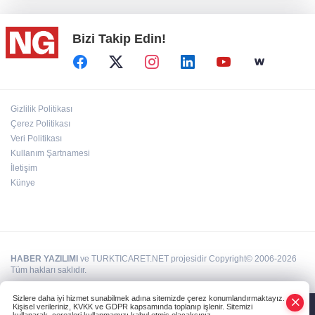
Bizi Takip Edin!
Türkiye, Suudi Arabistan ve Pakistan ortak
savunma anlaşması...
BİK’ten gazete ve internet haber sitelerine
Gizlilik Politikası
mevzuat eğitimi
Çerez Politikası
Veri Politikası
Kullanım Şartnamesi
“Ceyhan'ı Adeta Bir Rotterdam Yapabiliriz"
İletişim
Künye
HABER YAZILIMI
ve TURKTICARET.NET projesidir Copyright© 2006-2026
Tüm hakları saklıdır.
Sizlere daha iyi hizmet sunabilmek adına sitemizde çerez konumlandırmaktayız.
Kişisel verileriniz, KVKK ve GDPR kapsamında toplanıp işlenir. Sitemizi