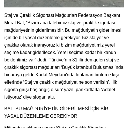
Staj ve Çıraklık Sigortası Mağdurları Federasyon Başkanı
Murat Bal, “Bizim ana talebimiz staj ve çıraklık sigortası
mağduriyetinin giderilmesidir. Bu mağduriyetin giderilmesi
için de bir yasal düzenleme gerekiyor. Biz stajyer ve
çıraklar olarak inanıyoruz ki bizim mağduriyetimiz yerel
seçime kadar giderilecek. Yerel seçime kadar bir kanun
beklentimiz var” dedi. Türkiye’nin 81 ilinden gelen staj ve
çıraklık sigortası mağdurları ‘Büyük İstanbul Buluşması’nda
bir araya geldi. Kartal Meydanı'nda toplanan binlerce kişi
ellerinde ‘Staj ve çıraklık mağduriyetine son verilsin’, ‘İlk
sigorta girişi başlangıç olsun’ yazılı pankartlarla ‘Adalet
istiyoruz’ diye slogan attı.
BAL: BU MAĞDURİYETİN GİDERİLMESİ İÇİN BİR
YASAL DÜZENLEME GEREKİYOR
Mitingde açıklama yapan Staj ve Çıraklık Sigortası