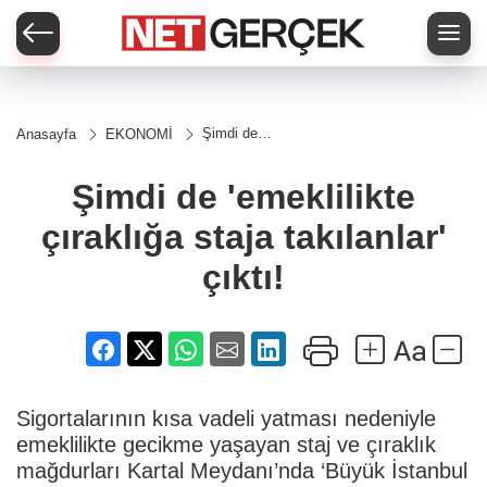
Şimdi de
Anasayfa
EKONOMİ
'emeklilikte
çıraklığa
staja
Şimdi de 'emeklilikte
takılanlar'
çıktı!
çıraklığa staja takılanlar'
çıktı!
Sigortalarının kısa vadeli yatması nedeniyle
emeklilikte gecikme yaşayan staj ve çıraklık
mağdurları Kartal Meydanı’nda ‘Büyük İstanbul