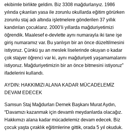
ekibimle birlikte geldim. Biz 3308 mağdurlarıyız. 1986
yılında çıkarılan yasa ile zorunlu okullarda eğitim görürken
zorunlu staj adı altında işletmelere gönderilen 37 yıllık
kandırılan çocuklarız. 2000’li yıllarda mağduriyetimizi
öğrendik. Maalesef e-devlette aynı numarayla iki tane işe
giriş numaramız var. Bu yanlışın bir an önce düzeltilmesini
istiyoruz. Çünkü şu an meslek liselerinde okuyan o kadar
çok stajyer öğrenci var ki, aynı mağduriyeti yaşamamalarını
istiyoruz. Mağduriyetimizin bir an önce bitmesini istiyoruz”
ifadelerini kullandı.
AYDIN: HAKKIMIZI ALANA KADAR MÜCADELEMİZ
DEVAM EDECEK
Samsun Staj Mağdurları Dernek Başkanı Murat Aydın,
“Davamızı kazanmak için devamlı meydanlarda olacağız.
Hakkımızı alana kadar mücadelemiz devam edecek. Biz
çocuk yaşta çıraklık eğitimlerine gittik, orada 5 yıl okuduk.