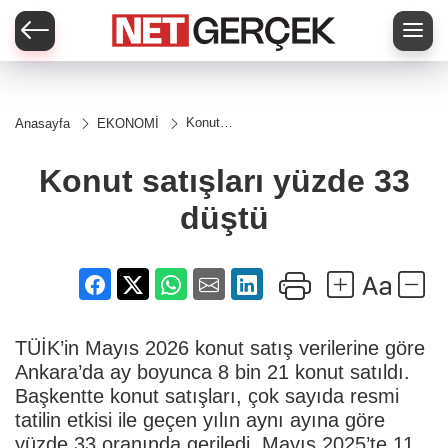
Konut
Anasayfa
EKONOMİ
satışları
yüzde
33
Konut satışları yüzde 33
düştü
düştü
TÜİK’in Mayıs 2026 konut satış verilerine göre
Ankara’da ay boyunca 8 bin 21 konut satıldı.
Başkentte konut satışları, çok sayıda resmi
tatilin etkisi ile geçen yılın aynı ayına göre
yüzde 33 oranında geriledi. Mayıs 2025’te 11