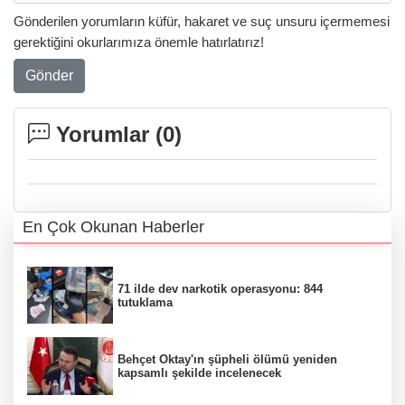
Gönderilen yorumların küfür, hakaret ve suç unsuru içermemesi
gerektiğini okurlarımıza önemle hatırlatırız!
Gönder
Yorumlar (
0
)
En Çok Okunan Haberler
71 ilde dev narkotik operasyonu: 844
tutuklama
Behçet Oktay'ın şüpheli ölümü yeniden
kapsamlı şekilde incelenecek