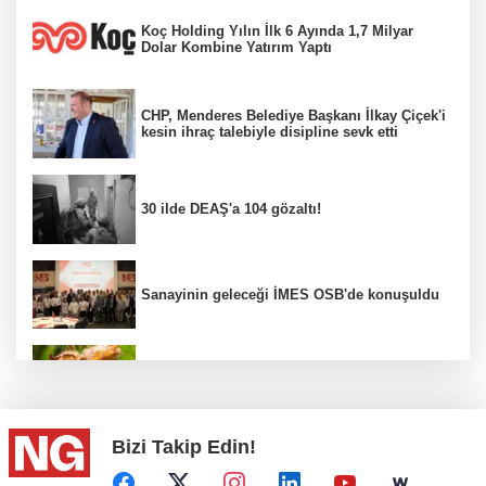
Koç Holding Yılın İlk 6 Ayında 1,7 Milyar
Dolar Kombine Yatırım Yaptı
CHP, Menderes Belediye Başkanı İlkay Çiçek'i
kesin ihraç talebiyle disipline sevk etti
30 ilde DEAŞ'a 104 gözaltı!
Sanayinin geleceği İMES OSB'de konuşuldu
Fındık alım fiyatları açıklandı...
Bizi Takip Edin!
Türkiye, Suudi Arabistan ve Pakistan ortak
savunma anlaşması...