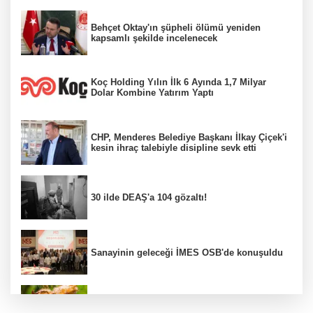
Behçet Oktay'ın şüpheli ölümü yeniden
kapsamlı şekilde incelenecek
Koç Holding Yılın İlk 6 Ayında 1,7 Milyar
Dolar Kombine Yatırım Yaptı
CHP, Menderes Belediye Başkanı İlkay Çiçek'i
kesin ihraç talebiyle disipline sevk etti
30 ilde DEAŞ'a 104 gözaltı!
Sanayinin geleceği İMES OSB'de konuşuldu
Fındık alım fiyatları açıklandı...