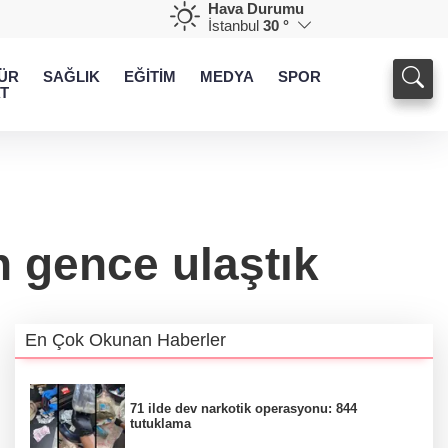
Hava Durumu
İstanbul
30 °
ÜR
SAĞLIK
EĞİTİM
MEDYA
SPOR
T
n gence ulaştık
En Çok Okunan Haberler
71 ilde dev narkotik operasyonu: 844
tutuklama