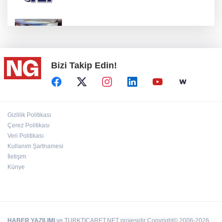
BİK’ten gazete ve internet haber sitelerine
mevzuat eğitimi
Bizi Takip Edin!
İstanbul’da suç çetelerine operasyon!
“Ceyhan'ı Adeta Bir Rotterdam Yapabiliriz"
Gizlilik Politikası
Çerez Politikası
Veri Politikası
Kullanım Şartnamesi
30 ilde DEAŞ'a 104 gözaltı!
İletişim
Künye
HABER YAZILIMI
ve TURKTICARET.NET projesidir Copyright© 2006-2026