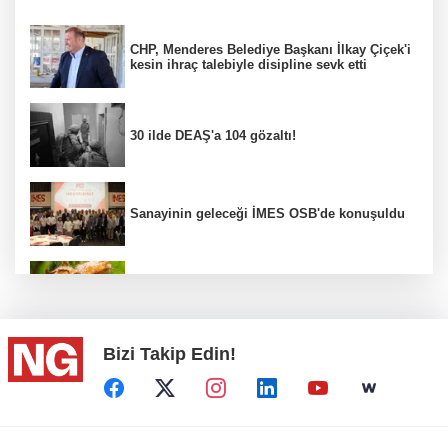
CHP, Menderes Belediye Başkanı İlkay Çiçek'i
kesin ihraç talebiyle disipline sevk etti
30 ilde DEAŞ'a 104 gözaltı!
Sanayinin geleceği İMES OSB'de konuşuldu
Fındık alım fiyatları açıklandı...
Bizi Takip Edin!
Türkiye, Suudi Arabistan ve Pakistan ortak
savunma anlaşması...
BİK’ten gazete ve internet haber sitelerine